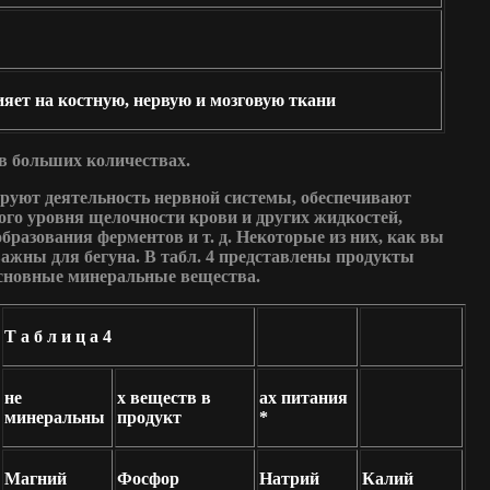
яет на костную, нервую и мозговую ткани
в больших количествах.
уют деятельность нервной системы, обеспечивают
ого уровня щелочности крови и других жидкостей,
бразования ферментов и т. д. Некоторые из них, как вы
ажны для бегуна. В табл. 4 представлены продукты
сновные минеральные вещества.
Т а б л и ц а 4
не
х веществ в
ах питания
минеральны
продукт
*
Магний
Фосфор
Натрий
Калий