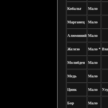
Кобальт
Мало
Марганец
Мало
Алюминий
Мало
Железо
Мало *
Вхо
Молибден
Мало
Медь
Мало
Цинк
Мало
Ул
Бор
Мало