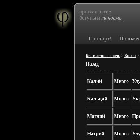
приглашаются
бегуны и
тандемы
На старт!
Положе
Бег в летнюю ночь
>
Книги
>
Назад
Калий
Много
Улу
Кальций
Много
Укр
Магний
Много
Пр
Натрий
Много
Улу