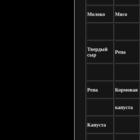
Молоко
Мясо
Твердый
Репа
сыр
Репа
Кормовая
капуста
Капуста