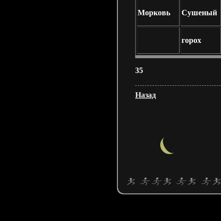
Морковь
Сушеный
горох
35
Назад