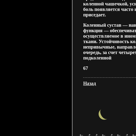
коленной чашечкой, уси
боль появляется часто 
приседает.
Коленный сустав — наи
функция — обеспечиват
осуществляемое в ином
ткани. Устойчивость ко
непривычные, направле
очередь, за счет четыр
подколенной
67
Назад