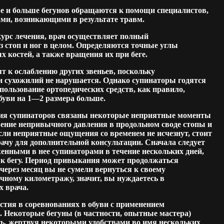
ше и больше бегунов обращаются к помощи специалистов,
ами, возникающими в результате травм.
курс лечения, врач осуществляет полный
з стоп и ног в целом. Определяются точные углы
х костей, а также вращения их при беге.
т к ослаблению других звеньев, поскольку
 сухожилий не нарушается. Однако супинаторы годятся
спользование ортопедических средств, как правило,
буви на 1—2 размера больше.
ия супинаторов связаны некоторые неприятные моменты
ение непривычного давления в продольном своде стопы и
сли неприятные ощущения со временем не исчезнут, стоит
рачу для дополнительной консультации. Сначала следует
женными в нее супинаторами в течение нескольких дней,
 к бегу. Период привыкания может продолжаться
 через месяц вы не сумели вернуться к своему
ному километражу, значит, вы нуждаетесь в
х врача.
стия в соревнованиях в обуви с применением
. Некоторые бегуны (в частности, опытные мастера)
ь, жертвуя некоторыми удобствами во имя нескольких