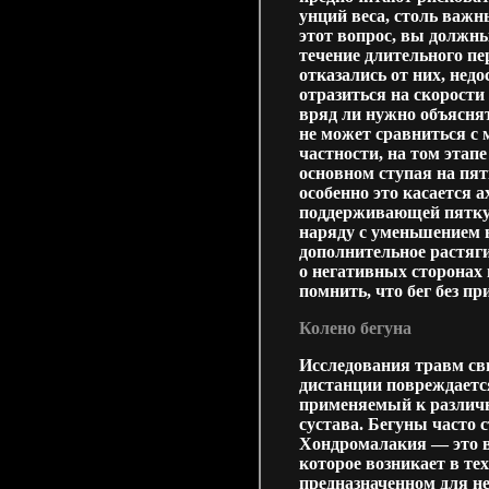
унций веса, столь важ
этот вопрос, вы должн
течение длительного пе
отказались от них, нед
отразиться на скорости 
вряд ли нужно объяснят
не может сравниться с
частности, на том этапе
основном ступая на пя
особенно это касается
поддерживающей пятку о
наряду с уменьшением 
дополнительное растяг
о негативных сторонах
помнить, что бег без п
Колено бегуна
Исследования травм сви
дистанции повреждаетс
применяемый к различн
сустава. Бегуны часто
Хондромалакия — это в
которое возникает в тех
предназначенном для не