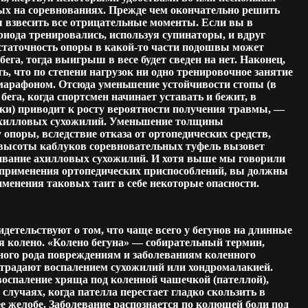
ных на соревнованиях. Прежде чем окончательно решить
ы взвесить все отрицательные моменты. Если вы в
риода тренировались, используя супинаторы, и вдруг
остаточность опоры в какой-то части подошвы может
бега, тогда выигрыш в весе будет сведен на нет. Наконец,
ь, что по степени нагрузок ни одно тренировочное занятие
 марафоном. Отсюда уменьшение устойчивости стопы (в
 бега, когда спортсмен начинает уставать и бежит, в
тки) приводит к росту вероятности получения травмы, —
 ахилловых сухожилий. Уменьшение толщины
поры, вследствие отказа от ортопедических средств,
высоты каблуков соревновательных туфель вызовет
ивание ахилловых сухожилий. И хотя выше мы говорили
 применения ортопедических приспособлений, вы должны
рименения таковых таит в себе некоторые опасности.
детельствуют о том, что чаще всего у бегунов на длинные
я колено. «Колено бегуна» — собирательный термин,
ого рода повреждениям и заболеваниям коленного
 страдают воспалением сухожилий или хондромалакией.
оспаление хряща под коленной чашечкой (пателлой),
 случаях, когда пателла перестает гладко скользить в
е желобе. Заболевание распознается по колющей боли под