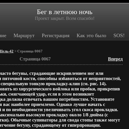
Бег в летнюю ночь
Проект закрыт. Всем спасибо!
ние
Маршрут
Регистрация
Как это было
SOS!
Цель-42
> Страница 0067
Страница 0067
Вперед
 часто бегуны, страдающие искривлением ног или
пяточной кости, способны избавиться от неприятностей,
специальную тонкую прокладку-клин (см. рис. 14).
овить из хирургического войлока или пробки, прикрепив
льки, смягчающей удар, если в этом возникнет
дка должна отвечать вашим потребностям. Установите
я вас наиболее приемлемо. Однако лучше начать с
и по необходимости увеличивать угол скоса прокладки.
аксимально высокую прокладку около 1/8 дюйма (с
тки). Обычные супинаторы для свода стопы также могут
егчение бегуну, страдающему от гиперпронации.