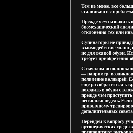
Тем не менее, все боль
сталкиваясь с проблем
Прежде чем назначить 
биомеханический анали
отклонения тех или ины
Супинаторы не приводя
взаимодействие мышц и
не для всякой обуви. И
требует приобретения о
С началом использован
— например, возникнов
появление волдырей. Е
еще раз обратиться к в
походить в обуви с вло
прежде чем приступить
несколько недель. Если
привычному тренировоч
дополнительных совета
Перейдем к вопросу уча
ортопедических средств
предпочитают рисковат