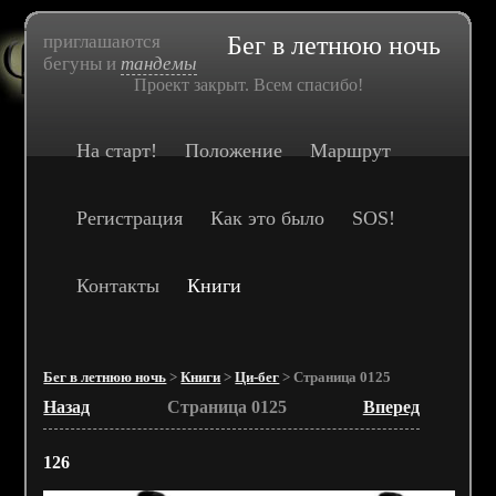
приглашаются
Бег в летнюю ночь
бегуны и
тандемы
Проект закрыт. Всем спасибо!
На старт!
Положение
Маршрут
Регистрация
Как это было
SOS!
Контакты
Книги
Бег в летнюю ночь
>
Книги
>
Ци-бег
> Страница 0125
Назад
Страница 0125
Вперед
126