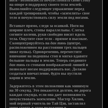
ноги - возможность почувствовать свою стопу
на опоре и поддержку своего тела землей.
Выполняйте следующее упражнение перед
каждой тренировкой, чтобы «заземлить» свое
тело и почувствовать силу земли под ногами.
Встаньте прямо, следя за осанкой. Ноги на
ширине плеч, стопы параллельны. Слегка
согните колени, руки свободно висят вдоль
тела. Ощутите свое тело - прямое и высокое.
Сконцентрируйтесь на
дан
тянь
(центре,
расположенном на расстоянии трех пальцев
ниже пупка). Одновременно, переместите
внимание на подошвы стоп и мягко вдавите
большие пальцы в землю. Теперь соедините
дан тянь
со стопами воображаемой линией и
позвольте ногам поддерживать вас. Должно
создаться впечатление, будто вы пустили
корни в землю.
Задержитесь в этом положении как минимум
на 30 секунд. Это покажется долгим, но дорога
каждая секунда, если она дает возможность
почувствовать заземление. Мастер Хилин,
мой первый учитель по Тай Цзи, заставлял
меня стоять в этом положении в