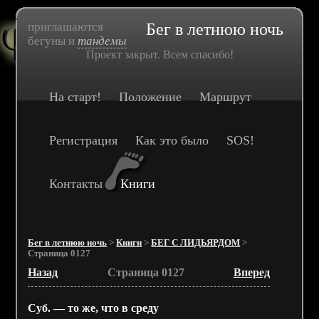
приглашаются
Бег в летнюю ночь
бегуны и
тандемы
Проект закрыт. Всем спасибо!
На старт!
Положение
Маршрут
Регистрация
Как это было
SOS!
Контакты
Книги
Бег в летнюю ночь
>
Книги
>
БЕГ С ЛИДЬЯРДОМ
>
Страница 0127
Назад
Страница 0127
Вперед
Суб. — то же, что в среду