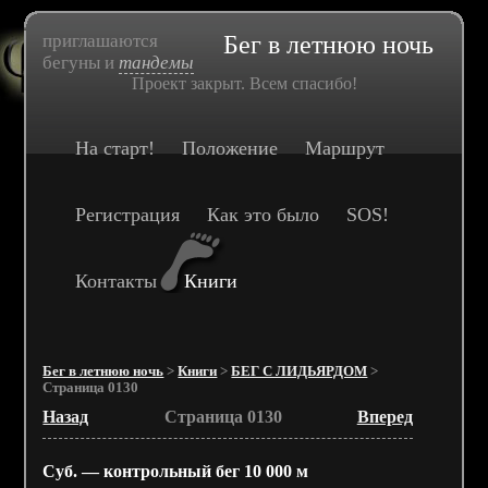
приглашаются
Бег в летнюю ночь
бегуны и
тандемы
Проект закрыт. Всем спасибо!
На старт!
Положение
Маршрут
Регистрация
Как это было
SOS!
Контакты
Книги
Бег в летнюю ночь
>
Книги
>
БЕГ С ЛИДЬЯРДОМ
>
Страница 0130
Назад
Страница 0130
Вперед
Суб. — контрольный бег 10 000 м