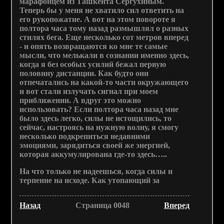
марафонцем из Ташкента Сергухиным.
Теперь бы у меня не хватило сил ответить на
его рукопожатие. А вот на этом повороте я
полтора часа тому назад размышлял о разных
стилях бега. Еще несколько сот метров вперед
- и опять возвращаются ко мне те самые
мысли, что мелькали в сознании именно здесь,
когда я без особых усилий бежал первую
половину дистанции. Как будто они
отпечатались на какой-то части окружающего
и вот стали излучать сигнал при моем
приближении. А вдруг это можно
использовать? Если полтора часа назад мне
было здесь легко, силы не истощились, то
сейчас, настроясь на нужную волну, я смогу
несколько подкрепиться недавними
эмоциями, зарядиться своей же энергией,
которая аккумулирована где-то здесь…..
На что только не надеешься, когда силы и
терпение на исходе. Как утопающий за
Назад
Страница 0048
Вперед