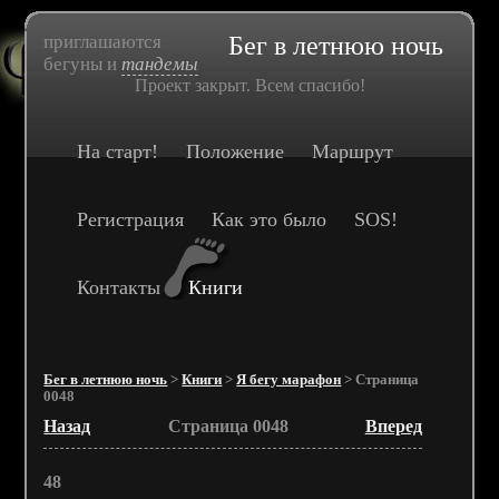
приглашаются
Бег в летнюю ночь
бегуны и
тандемы
Проект закрыт. Всем спасибо!
На старт!
Положение
Маршрут
Регистрация
Как это было
SOS!
Контакты
Книги
Бег в летнюю ночь
>
Книги
>
Я бегу марафон
> Страница
0048
Назад
Страница 0048
Вперед
48