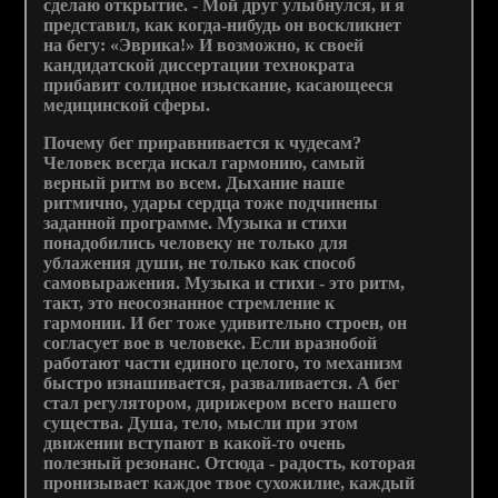
сделаю открытие. - Мой друг улыбнулся, и я
представил, как когда-нибудь он воскликнет
на бегу: «Эврика!» И возможно, к своей
кандидатской диссертации технократа
прибавит солидное изыскание, касающееся
медицинской сферы.
Почему бег приравнивается к чудесам?
Человек всегда искал гармонию, самый
верный ритм во всем. Дыхание наше
ритмично, удары сердца тоже подчинены
заданной программе. Музыка и стихи
понадобились человеку не только для
ублажения души, не только как способ
самовыражения. Музыка и стихи - это ритм,
такт, это неосознанное стремление к
гармонии. И бег тоже удивительно строен, он
согласует вое в человеке. Если вразнобой
работают части единого целого, то механизм
быстро изнашивается, разваливается. А бег
стал регулятором, дирижером всего нашего
существа. Душа, тело, мысли при этом
движении вступают в какой-то очень
полезный резонанс. Отсюда - радость, которая
пронизывает каждое твое сухожилие, каждый