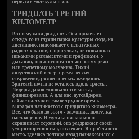
нерв, все молекулы твои.
ТРИДЦАТЬ ТРЕТИЙ
КИЛОМЕТР
Вот и музыки дождался. Она прилетает
откуда-то из глубин парка культуры сюда, на
дистанцию, напоминает о ненатужных
радостях жизни, о прогулках, не скованных
никакими регламентами и графиками, о
дыхании, подчиненном только ритму речи
или трепетному молчанию. Тихий
августовский вечер, время легких
откровений, романтических ожиданий.
Зрителей почти не осталось вдоль трассы.
Лидеры давно миновали эти места,
финишировали. А для нас, аутсайдеров,
сейчас наступает самое трудное время.
Марафон начинается с тридцатого километра.
Все, что было до этого - разминка, прогулка,
наслаждение. И музыка нисколько не
скрашивает терзаний, она раздражает своей
умиротворенностью, отвлекает. Я пробегаю то
место, где часа полтора назад познакомился с