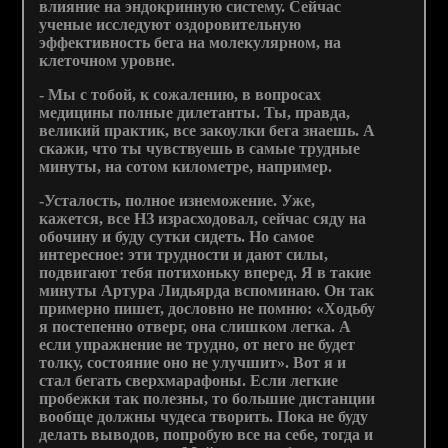
влияние на эндокринную систему. Сейчас
ученые исследуют оздоровительную
эффективность бега на молекулярном, на
клеточном уровне.
- Мы с тобой, к сожалению, в вопросах
медицины полные дилетанты. Ты, правда,
великий практик, все закоулки бега знаешь. А
скажи, что ты чувствуешь в самые трудные
минуты, на сотом километре, например.
-Усталость, полное изнеможение. Уже,
кажется, все НЗ израсходовал, сейчас сяду на
обочину и буду сутки сидеть. Но самое
интересное: эти трудности и дают силы,
подвигают тебя потихоньку вперед. Я в такие
минуты Артура Лидьярда вспоминаю. Он так
примерно пишет, дословно не помню: «Ходьбу
я постепенно отверг, она слишком легка. А
если упражнение не трудно, от него не будет
толку, состояние оно не улучшит». Вот я и
стал бегать сверхмарафоны. Если легкие
пробежки так полезны, то большие дистанции
вообще должны чудеса творить. Пока не буду
делать выводов, попробую все на себе, тогда и