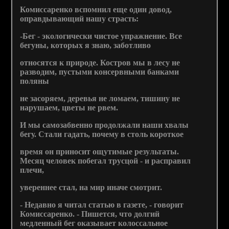
Комиссаренко вспомнил еще один довод,
оправдывающий нашу страсть:
-Бег - экологически чистое упражнение. Все
бегуны, которых я знаю, заботливо
относятся к природе. Костров мы в лесу не
разводим, пустыми консервными банками
поляны
не засоряем, деревья не ломаем, тишину не
нарушаем, цветы не рвем.
И мы самозабвенно продолжали наши хвалы
бегу. Стали гадать, почему в столь короткое
время он приносит ощутимые результаты.
Месяц человек побегал трусцой - и расправил
плечи,
увереннее стал, на мир иначе смотрит.
- Недавно я читал статью в газете, - говорит
Комиссаренко. - Пишется, что долгий
медленный бег оказывает колоссальное