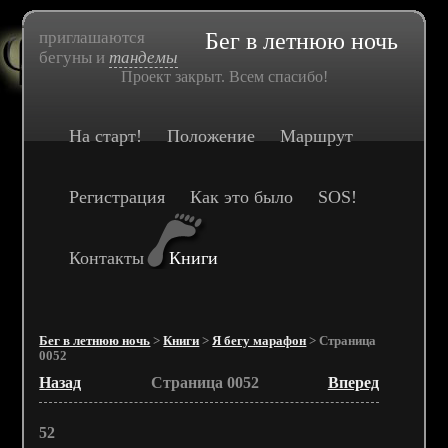
приглашаются
Бег в летнюю ночь
бегуны и
тандемы
Проект закрыт. Всем спасибо!
На старт!
Положение
Маршрут
Регистрация
Как это было
SOS!
Контакты
Книги
Бег в летнюю ночь
>
Книги
>
Я бегу марафон
> Страница
0052
Назад
Страница 0052
Вперед
52