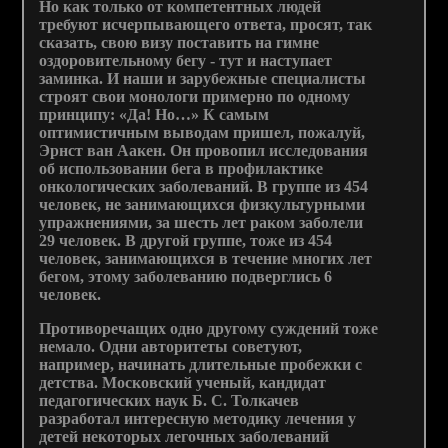
Но как только от компетентных людей
требуют исчерпывающего ответа, просят, так
сказать, свою визу поставить на гимне
оздоровительному бегу - тут и наступает
заминка. И наши и зарубежные специалисты
строят свои монологи примерно по одному
принципу: «Да! Но…» К самым
оптимистичным выводам пришел, пожалуй,
Эрнст ван Аакен. Он провопил исследования
об использовании бега в профилактике
онкологических заболеваний. В группе из 454
человек, не занимающихся физкультурными
упражнениями, за шесть лет раком заболели
29 человек. В другой группе, тоже из 454
человек, занимающихся в течение многих лет
бегом, этому заболеванию подверглись 6
человек.
Противоречащих одно другому суждений тоже
немало. Одни авторитеты советуют,
например, начинать длительные пробежки с
детства. Московский ученый, кандидат
педагогических наук Б. С. Толкачев
разработал интересную методику лечения у
детей некоторых легочных заболеваний