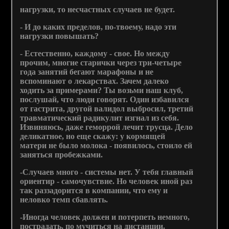
нагрузки, то несчастных случаев не будет.
- И до каких пределов, по-твоему, надо эти
нагрузки повышать?
- Естественно, каждому - свое. Но между
прочим, многие старички через три-четыре
года занятий бегают марафоны и не
вспоминают о лекарствах. Зачем далеко
ходить за примерами? Ты возьми наш клуб,
послушай, что люди говорят. Один избавился
от гастрита, другой валидол выбросил, третий
травматический радикулит изгнал из себя.
Извиняюсь, даже геморрой лечит трусца. Дело
деликатное, но еще скажу: у кормящей
матери не было молока - появилось, стоило ей
заняться пробежками.
-Случаев много - системы нет. У тебя главный
ориентир - самочувствие. Но человек иной раз
так раззадорится в компании, что ему и
неловко темп сбавлять.
-Иногда человек должен и потерпеть немного,
пострадать, по мучиться на дистанции.