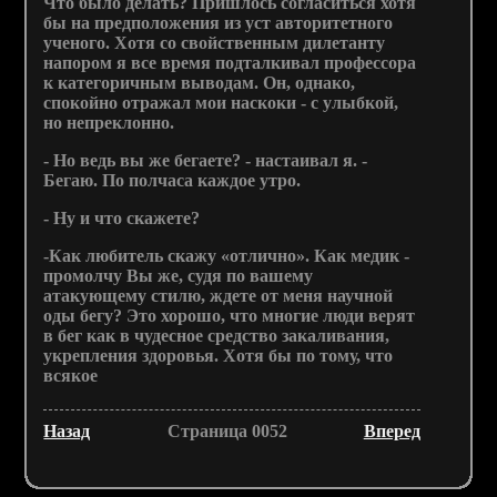
Что было делать? Пришлось согласиться хотя
бы на предположения из уст авторитетного
ученого. Хотя со свойственным дилетанту
напором я все время подталкивал профессора
к категоричным выводам. Он, однако,
спокойно отражал мои наскоки - с улыбкой,
но непреклонно.
- Но ведь вы же бегаете? - настаивал я. -
Бегаю. По полчаса каждое утро.
- Ну и что скажете?
-Как любитель скажу «отлично». Как медик -
промолчу Вы же, судя по вашему
атакующему стилю, ждете от меня научной
оды бегу? Это хорошо, что многие люди верят
в бег как в чудесное средство закаливания,
укрепления здоровья. Хотя бы по тому, что
всякое
Назад
Страница 0052
Вперед