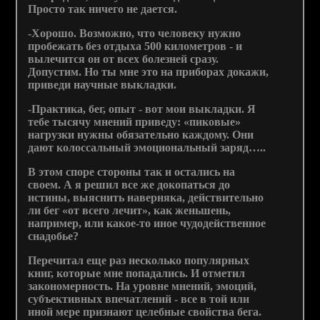
Просто так ничего не дается.
-Хорошо. Возможно, что человеку нужно
пробежать без отдыха 500 километров - и
вылечится он от всех болезней сразу.
Допустим. Но ты мне это на приборах докажи,
приведи научные выкладки.
-Практика, бег, опыт - вот мои выкладки. Я
тебе тысячу мнений приведу: «пиковые»
нагрузки нужны обязательно каждому. Они
дают колоссальный эмоциональный заряд…..
В этом споре стороны так и остались на
своем. А я решил все же докопаться до
истины, выяснить наверняка, действительно
ли бег «от всего лечит», как женьшень,
например, или какое-то иное чудодейственное
снадобье?
Перечитал еще раз несколько популярных
книг, которые мне попадались. И отметил
закономерность. На уровне мнений, эмоций,
субъективных впечатлений - все в той или
иной мере признают целебные свойства бега.