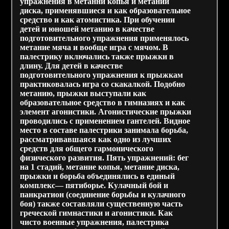
упражнения в метанни копья и метании
диска, применявшиеся и как образовательное
средство и как атомистика. При обучении
детей и юношей метанию в качестве
подготовительного упражнения применялось
метание мяча и вообще игра с мячом. В
палестрику включались также прыжки в
длину. Для детей в качестве
подготовительного упражнения к прыжкам
практиковалась игра со скакалкой. Подобно
метанию, прыжки выступали как
образовательное средство в гимназиях и как
элемент агонистики. Агонистические прыжки
проводились с применением гантелей. Видное
место в составе палестрики занимала борьба,
рассматривавшаяся как одно из лучших
средств для общего гармонического
физического развития. Пять упражнений: бег
на 1 стадий, метание копья, метание диска,
прыжки и борьба объединялись в единый
комплекс— пятиборье. Кулачный бой и
панкратион (соединение борьбы и кулачного
боя) также составляли существенную часть
греческой гимнастики и агонистики. Как
чисто военные упражнения, палестрика