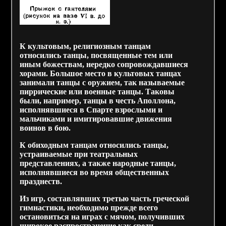
К культовым, религиозным танцам
относились танцы, посвященные тем или
иным божествам, нередко сопровождавшиеся
хорами. Большое место в культовых танцах
занимали танцы с оружием, так называемые
пиррические или военные танцы. Таковы
были, например, танцы в честь Аполлона,
исполнявшиеся в Спарте взрослыми и
мальчиками и имитировавшие движения
воинов в бою.
К обиходным танцам относились танцы,
устраиваемые при театральных
представлениях, а также народные танцы,
исполнявшиеся во время общественных
празднеств.
Из игр, составлявших третью часть греческой
гимнастики, необходимо прежде всего
остановиться на играх с мячом, получивших
широкое распространение как среди