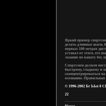
Яркий пример спортсме
делать длинные шаги, 
первых 100 метрах дис
уставал от этого, его 
лазание по канату бег, 
Спортсмен должен посто
быстрому, гладкому и 
сконцентрироваться на 
осознанно. Правильная
© 1996-2002 Бг ЬЬп 8 
22
Назад