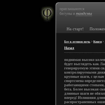
приглашаются
бегуны и
тандемы
На старт!
Положе
Бег в летнюю ночь
>
Книги
>
Назад
поднимая высоко колен
будет выглядеть как Ла
генерируемую этими си
контролируемыми движе
крупные шаги, с целью
спортсмена определяет
работающими стопами, 
бега. Более высокая ск
длинные шаги не обязат
вперед! Излишняя длин
распространенных ошиб