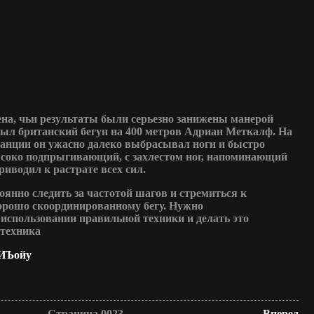
на, чьи результаты были серьезно занижены манерой
был британский бегун на 400 метров Адриан Меткалф. На
танции он ужасно далеко выбрасывал ноги и быстро
высоко подпрыгивающий, с захлестом ног, напоминающий
приводил к растрате всех сил.
янно следить за частотой шагов и стремиться к
хорошо скоординированному бегу. Нужно
использовании правильной техники и делать это
 техника
СИЪойу
Страница 0023
Вперед