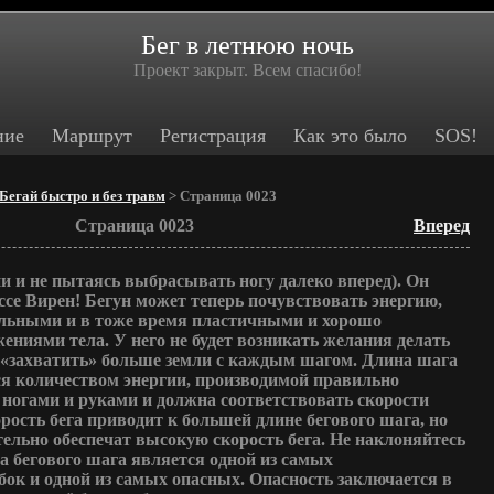
Бег в летнюю ночь
Проект закрыт. Всем спасибо!
ние
Маршрут
Регистрация
Как это было
SOS!
Бегай быстро и без травм
> Страница 0023
Страница 0023
Вперед
и и не пытаясь выбрасывать ногу далеко вперед). Он
ссе Вирен! Бегун может теперь почувствовать энергию,
льными и в тоже время пластичными и хорошо
ниями тела. У него не будет возникать желания делать
 «захватить» больше земли с каждым шагом. Длина шага
ся количеством энергии, производимой правильно
ногами и руками и должна соответствовать скорости
орость бега приводит к большей длине бегового шага, но
ельно обеспечат высокую скорость бега. Не наклоняйтесь
а бегового шага является одной из самых
ок и одной из самых опасных. Опасность заключается в