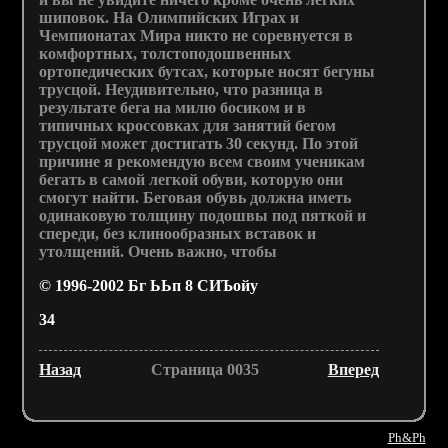
шиповок. На Олимпийских Играх и
Чемпионатах Мира никто не соревнуется в
комфортных, толстоподошвенных
ортопедических бутсах, которые носят бегуны
трусцой. Неудивительно, что разница в
результате бега на милю босиком и в
типичных кроссовках для занятий бегом
трусцой может достигать 30 секунд. По этой
причине я рекомендую всем своим ученикам
бегать в самой легкой обуви, которую они
смогут найти. Беговая обувь должна иметь
одинаковую толщину подошвы под пяткой и
спереди, без клинообразных вставок и
утолщений. Очень важно, чтобы
© 1996-2002 Бг ЬЬп 8 СИЪойу
34
Назад
Страница 0035
Вперед
Ph&Ph