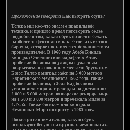
Прохождение поворота
Как выбрать обувь?
Теперь мы кое-что знаем о правильной
технике, и пришло время поговорить более
подробно о том, какая обувь позволит бежать
наиболее эффективно и как её сделать из того
барахла, которое поставляется большинством
производителей. В 1960 году Абебе Бикила
выиграл Олимпийский марафон в Риме,
пробежав босиком по улицам с ужасным
покрытием, включавшем местами брусчатку.
Брюс Талло выиграл забег на 5 000 метров
Европейского Чемпионата 1962 года, также
пробежав босиком, а Зола Бад босиком
установила мировые рекорды на дистанциях
2 000 и 5 000 метров, юниорское рекорды мира
на 1 500 и 3 000 метров и пробежала милю за
4.17,55. Также босиком она выиграла
Чемпионат Мира по кроссу в 1985 году.
Посмотрите внимательно, какую обувь
используют бегуны на крупных чемпионатах,
и вы не увидите ничего кроме очень легких