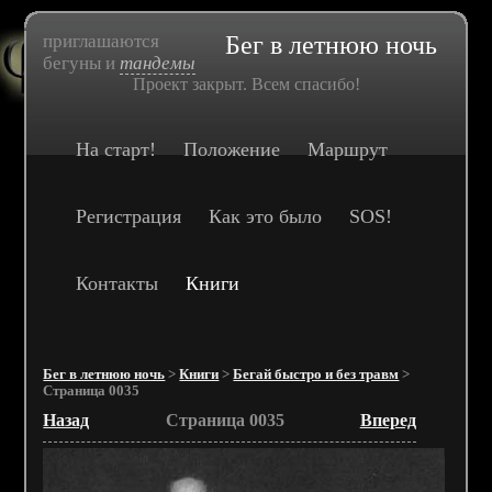
приглашаются
Бег в летнюю ночь
бегуны и
тандемы
Проект закрыт. Всем спасибо!
На старт!
Положение
Маршрут
Регистрация
Как это было
SOS!
Контакты
Книги
Бег в летнюю ночь
>
Книги
>
Бегай быстро и без травм
>
Страница 0035
Назад
Страница 0035
Вперед