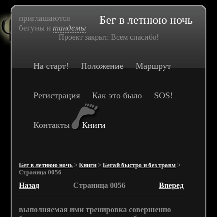
приглашаются
Бег в летнюю ночь
бегуны и
тандемы
Проект закрыт. Всем спасибо!
На старт!
Положение
Маршрут
Регистрация
Как это было
SOS!
Контакты
Книги
Бег в летнюю ночь
>
Книги
>
Бегай быстро и без травм
>
Страница 0056
Назад
Страница 0056
Вперед
выполняемая ими тренировка совершенно