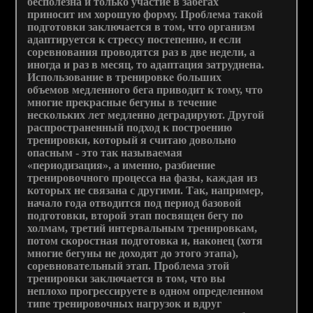
бесполезна и только участие в забегах
приносит им хорошую форму. Проблема такой
подготовки заключается в том, что организм
адаптируется к стрессу постепенно, и если
соревнования проводятся раз в две недели, а
иногда и раз в месяц, то адаптация затруднена.
Использование в тренировке больших
объемов медленного бега приводит к тому, что
многие прекрасные бегуны в течение
нескольких лет медленно деградируют. Другой
распространенный подход к построению
тренировки, который я считаю довольно
опасным - это так называемая
«периодизация», а именно, разбиение
тренировочного процесса на фазы, каждая из
которых не связана с другими. Так, например,
начало года отводится под период базовой
подготовки, второй этап посвящен бегу по
холмам, третий интервальным тренировкам,
потом скоростная подготовка и, наконец (хотя
многие бегуны не доходят до этого этапа),
соревновательный этап. Проблема этой
тренировки заключается в том, что вы
неплохо прогрессируете в одном определенном
типе тренировочных нагрузок и вдруг