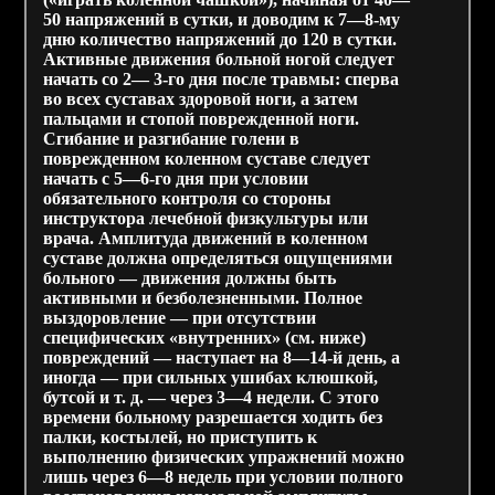
50 напряжений в сутки, и доводим к 7—8-му
дню количество напряжений до 120 в сутки.
Активные движения больной ногой следует
начать со 2— 3-го дня после травмы: сперва
во всех суставах здоровой ноги, а затем
пальцами и стопой поврежденной ноги.
Сгибание и разгибание голени в
поврежденном коленном суставе следует
начать с 5—6-го дня при условии
обязательного контроля со стороны
инструктора лечебной физкультуры или
врача. Амплитуда движений в коленном
суставе должна определяться ощущениями
больного — движения должны быть
активными и безболезненными. Полное
выздоровление — при отсутствии
специфических «внутренних» (см. ниже)
повреждений — наступает на 8—14-й день, а
иногда — при сильных ушибах клюшкой,
бутсой и т. д. — через 3—4 недели. С этого
времени больному разрешается ходить без
палки, костылей, но приступить к
выполнению физических упражнений можно
лишь через 6—8 недель при условии полного