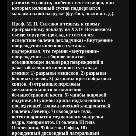
развитием спорта, особенно тех его видов, при
которых коленный сустав подвергается
максимальной нагрузке (футбол, лыжи и т. д.).
Проф. М. Н. Ситенко в тезисах к своему
программному докладу на XXIV Всесоюзном
съезде хирургов (доклад не состоялся
вследствие болезни докладчика) «Внутренние
повреждения коленного сустава»
подчеркивал, что термин «внутренние»
повреждения — сборное понятие,
объединяющее целый ряд повреждений и
даже заболеваний коленного сустава, а
именно: 1) разрывы менисков, 2) разрывы
боковых связок, 3) разрывы крестообразных
связок, 4) отрывные переломы
межмыщелкового возвышения
большеберцовой кости, 5) ушибы жировой
подушки, 6) ушибы хряща надколенника с
последующей травматической хондропатией
(болезнь Левена), 7) свободные тела,
остеохондропатия медиального мыщелка
бедра, хондроматоз, 8) болезнь Штида-
Пеллегрини, 9) болезнь Гоффа, 10)
врожденный дискоидный латеральный