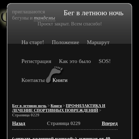
приглашаются
Бег в летнюю ночь
бегуны и
тандемы
Проект закрыт. Всем спасибо!
На старт!
Положение
Маршрут
Регистрация
Как это было
SOS!
Контакты
Книги
Бег в летнюю ночь
>
Книги
>
ПРОФИЛАКТИКА И
ЛЕЧЕНИЕ СПОРТИВНЫХ ПОВРЕЖДЕНИЙ
>
Страница 0229
Назад
Страница 0229
Вперед
(«играть коленной чашкой»), начиная от 40—