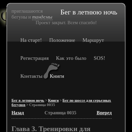
приглашаются
Бег в летнюю ночь
бегуны и
тандемы
Проект закрыт. Всем спасибо!
На старт!
Положение
Маршрут
Регистрация
Как это было
SOS!
Контакты
Книги
Бег в летнюю ночь
>
Книги
>
Бег по шоссе для серьезных
бегунов
> Страница 0035
Назад
Страница 0035
Вперед
Глава 3. Тренировки для