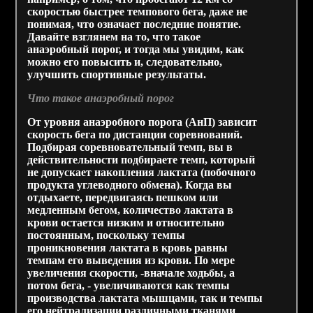
скоростью быстрее темпового бега, даже не
понимая, что означает последние понятие.
Давайте взглянем на то, что такое
анаэробный порог, и тогда мы увидим, как
можно его повысить и, следовательно,
улучшить спортивные результаты.
Что такое анаэробный порог
От уровня анаэробного порога (АнП) зависит
скорость бега по дистанции соревнований.
Подбирая соревновательный темп, вы в
действительности подбираете темп, который
не допускает накопления лактата (побочного
продукта углеводного обмена). Когда вы
отдыхаете, передвигаясь пешком или
медленным бегом, количество лактата в
крови остается низким и относительно
постоянным, поскольку темпы
проникновения лактата в кровь равны
темпам его выведения из крови. По мере
увеличения скорости, -вначале ходьбы, а
потом бега, - увеличиваются как темпы
производства лактата мышцами, так и темпы
его нейтрализации различными тканями