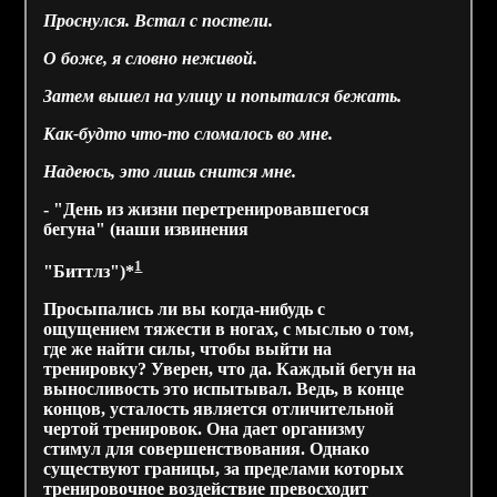
Проснулся. Встал с постели.
О боже, я словно неживой.
Затем вышел на улицу и попытался бежать.
Как-будто что-то сломалось во мне.
Надеюсь, это лишь снится мне.
- "День из жизни перетренировавшегося
бегуна" (наши извинения
1
"Биттлз")*
Просыпались ли вы когда-нибудь с
ощущением тяжести в ногах, с мыслью о том,
где же найти силы, чтобы выйти на
тренировку? Уверен, что да. Каждый бегун на
выносливость это испытывал. Ведь, в конце
концов, усталость является отличительной
чертой тренировок. Она дает организму
стимул для совершенствования. Однако
существуют границы, за пределами которых
тренировочное воздействие превосходит