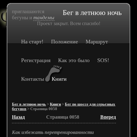
приглашаются
Бег в летнюю ночь
бегуны и
тандемы
Проект закрыт. Всем спасибо!
На старт!
Положение
Маршрут
Регистрация
Как это было
SOS!
Контакты
Книги
Бег в летнюю ночь
>
Книги
>
Бег по шоссе для серьезных
бегунов
> Страница 0058
Назад
Страница 0058
Вперед
Как избежать перетренированности