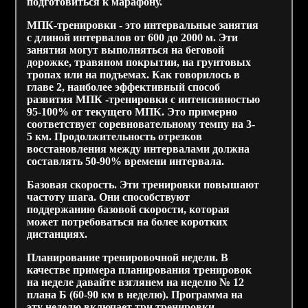
подготовиться к марафону.
МПК-тренировки - это интервальные занятия
с длиной интервалов от 600 до 2000 м. Эти
занятия могут выполняться на беговой
дорожке, травяном покрытии, на грунтовых
тропах или на подъемах. Как говорилось в
главе 2, наиболее эффективный способ
развития МПК -тренировки с интенсивностью
95-100% от текущего МПК. Это примерно
соответствует соревновательному темпу на 3-
5 км. Продолжительность отрезков
восстановления между интервалами должна
составлять 50-90% времени интервала.
Базовая скорость.
Эти тренировки повышают
частоту шага. Они способствуют
поддержанию базовой скорости, которая
может потребоваться на более коротких
дистанциях.
Планирование тренировочной недели.
В
качестве примера планирования тренировок
на неделе давайте взглянем на неделю № 12
плана Б (60-90 км в неделю). Программа на
эту неделю включает три тренировки.