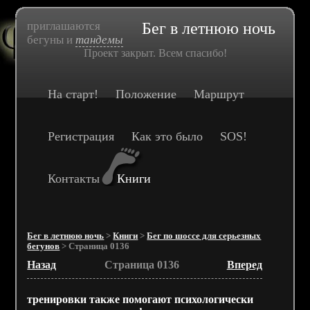
приглашаются
Бег в летнюю ночь
бегуны и
тандемы
Проект закрыт. Всем спасибо!
На старт!
Положение
Маршрут
Регистрация
Как это было
SOS!
Контакты
Книги
Бег в летнюю ночь
>
Книги
>
Бег по шоссе для серьезных
бегунов
> Страница 0136
Назад
Страница 0136
Вперед
тренировки также помогают психологически