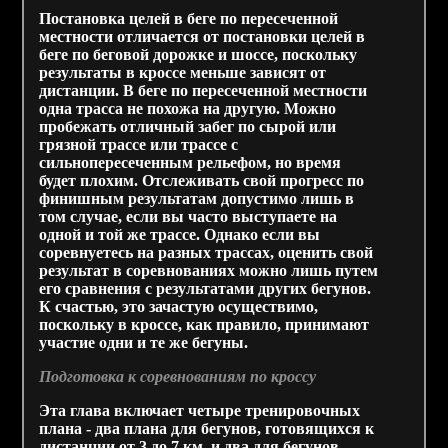
Постановка целей в беге по пересеченной
местности отличается от постановки целей в
беге по беговой дорожке и шоссе, поскольку
результаты в кроссе меньше зависят от
дистанции. В беге по пересеченной местности
одна трасса не похожа на другую. Можно
пробежать отличный забег по сырой или
грязной трассе или трассе с
сильнопересеченным рельефом, но время
будет плохим. Отслеживать свой прогресс по
финишным результатам допустимо лишь в
том случае, если вы часто выступаете на
одной и той же трассе. Однако если вы
соревнуетесь на разных трассах, оценить свой
результат в соревнованиях можно лишь путем
его сравнения с результатами других бегунов.
К счастью, это зачастую осуществимо,
поскольку в кроссе, как правило, принимают
участие одни и те же бегуны.
Подготовка к соревнованиям по кроссу
Эта глава включает четыре тренировочных
плана - два плана для бегунов, готовящихся к
дистанции от 3 до 7 км, и два для бегунов,