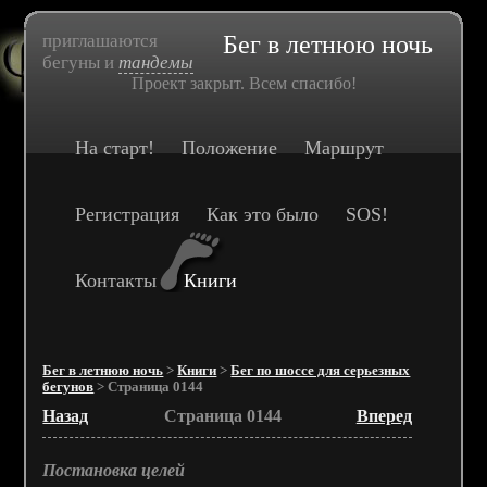
приглашаются
Бег в летнюю ночь
бегуны и
тандемы
Проект закрыт. Всем спасибо!
На старт!
Положение
Маршрут
Регистрация
Как это было
SOS!
Контакты
Книги
Бег в летнюю ночь
>
Книги
>
Бег по шоссе для серьезных
бегунов
> Страница 0144
Назад
Страница 0144
Вперед
Постановка целей