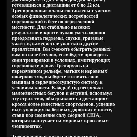
готовящихся к дистанции от 8 до 12 км.
Тренировочные планы составлены с учетом
особых физиологических потребностей
соревнований в беге по пересеченной
местности. Для стабильно высоких
результатов в кроссе нужно уметь хорошо
преодолевать подъемы, спуски, грязевые
участки, каменистые участки и другие
препятствия. Вы сможете обыграть равных
вам по силе бегунов, если будете проводить
свои тренировки в условиях, имитирующих
соревновательные. Тренируясь на
пересеченном рельефе, мягких и неровных
поверхностях, вы будете готовить свои
мышцы и сердечнососудистую систему к
условиям кросса. Каждый год несколько
малоизвестных бегунов и бегуний, используя
эту стратегию, обыгрывают на дистанциях
кросса более известных спортсменов, успешно
выступающих на беговых дорожках и шоссе,
ставя под сомнение силу сборной США,
которая выступает на мировых кроссовых
чемпионатах.
Тренировочные планы для кроссовых