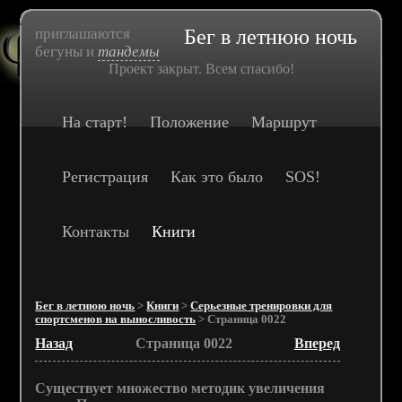
приглашаются
Бег в летнюю ночь
бегуны и
тандемы
Проект закрыт. Всем спасибо!
На старт!
Положение
Маршрут
Регистрация
Как это было
SOS!
Контакты
Книги
Бег в летнюю ночь
>
Книги
>
Серьезные тренировки для
спортсменов на выносливость
> Страница 0022
Назад
Страница 0022
Вперед
Существует множество методик увеличения