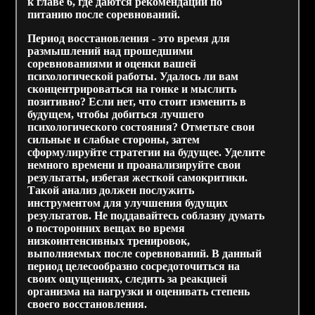
к главе 6, где даются рекомендации по
питанию после соревнований.
Период восстановления - это время для
размышлений над прошедшими
соревнованиями и оценки вашей
психологической работы. Удалось ли вам
сконцентрироваться на гонке и мыслить
позитивно? Если нет, что стоит изменить в
будущем, чтобы добиться лучшего
психологического состояния? Отметьте свои
сильные и слабые стороны, затем
сформулируйте стратегии на будущее. Уделите
немного времени и проанализируйте свои
результаты, избегая жесткой самокритики.
Такой анализ должен послужить
инструментом для улучшения будущих
результатов. Не поддавайтесь соблазну думать
о посторонних вещах во время
низкоинтенсивных тренировок,
выполняемых после соревнований. В данный
период целесообразно сосредоточиться на
своих ощущениях, следить за реакцией
организма на нагрузки и оценивать степень
своего восстановления.