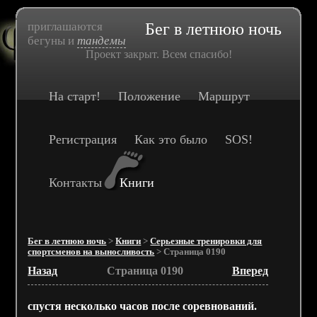
приглашаются
Бег в летнюю ночь
бегуны и
тандемы
Проект закрыт. Всем спасибо!
На старт!
Положение
Маршрут
Регистрация
Как это было
SOS!
Контакты
Книги
Бег в летнюю ночь
>
Книги
>
Серьезные тренировки для
спортсменов на выносливость
> Страница 0190
Назад
Страница 0190
Вперед
спустя несколько часов после соревнований.