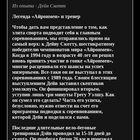
Из опыта - Дейв Скотт
Легенда «Айронмен» и тренер
Чтобы дать вам представление о том, как
элита спорта подводит себя к главным
соревнованиям, мы отправились прямо на
самый верх: к Дейву Скотту, шестикратному
победителю чемпионатов мира «Айронмен».
Когда в 1994 году в возрасте 40 лет он решил
вновь принять участие в гонке «Айронмен»,
многие расценивали его шансы на успех
мизерными. Все-таки он не выступал в этих
соревнованиях с 1989 года. Своим блестящим
выступлением Дейв заставил скептиков
умолкнуть. Он финишировал вторым,
уступив лишь три минуты Грегу Уэлшу. Как
он сумел это сделать? Часть его успеха,
безусловно, нужно отнести на счет его
программы подводки к соревнованиям,
которой Дейв и поделился с нами.
Последние длительные вело-беговые
тренировки Дэйв проводил за 15-18 дней до
старта. Он пробегал бегом 26 км и проезжал