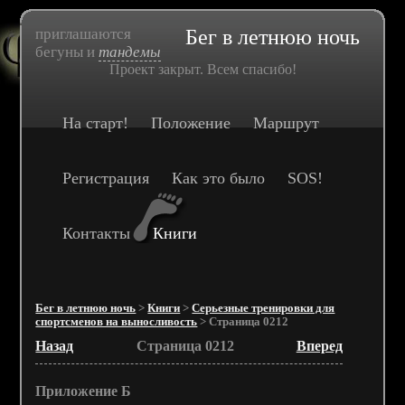
приглашаются
Бег в летнюю ночь
бегуны и
тандемы
Проект закрыт. Всем спасибо!
На старт!
Положение
Маршрут
Регистрация
Как это было
SOS!
Контакты
Книги
Бег в летнюю ночь
>
Книги
>
Серьезные тренировки для
спортсменов на выносливость
> Страница 0212
Назад
Страница 0212
Вперед
Приложение Б