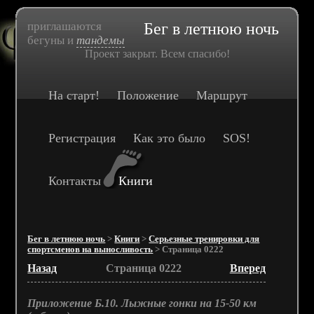
приглашаются
Бег в летнюю ночь
бегуны и
тандемы
Проект закрыт. Всем спасибо!
На старт!
Положение
Маршрут
Регистрация
Как это было
SOS!
Контакты
Книги
Бег в летнюю ночь
>
Книги
>
Серьезные тренировки для
спортсменов на выносливость
> Страница 0222
Назад
Страница 0222
Вперед
Приложение Б.10. Лыжные гонки на 15-50 км