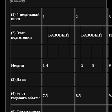
(и более)
(1)
4-недельный
1
2
3
цикл
(2)
Этап
БАЗОВЫЙ
БАЗОВЫЙ
И
подготовки
Недели
1-4
5
8
9
(3)
Даты
(4)
% от
7,5
8,5
9
годового объема
(5)
Объем цикла