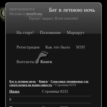
приглашаются
Бег в летнюю ночь
бегуны и
тандемы
Проект закрыт. Всем спасибо!
На старт!
Положение
Маршрут
Регистрация
Как это было
SOS!
Контакты
Книги
Бег в летнюю ночь
>
Книги
>
Серьезные тренировки для
спортсменов на выносливость
> Страница 0233
Назад
Страница 0233
0