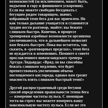
возможностей (за исключением, может быть,
подъемов в гору и финишного ускорения).
Если вы можете свободно беседовать с
бегущим рядом товарищем, значит,
избранный темп бега для вас приемлем. Но
как только дыхание учащается и становится
трудно вести разговор, знайте: вы бежите
слишком быстро. Конечно, в процессе
тренировки аэробные возможности организма
увеличиваются, что в дальнейшем позволит
вам бежать быстрее. Пока вы остаетесь, так
сказать, в «разговорных пределах», темп бега
не нуждается в изменениях. Помните о совете
прославленного новозеландского тренера
Артура Лидьярда: «Вряд ли вы способны
бежать слишком медленно, что будет
препятствовать увеличению объема
поглощаемого кислорода, однако вам грозит
опасность взять слишком быстрый темп!»
Другой распространенный среди бегунов
способ определения правильности темпа бега
— измерение частоты пульса. С помощью
теста на стресс вы можете измерить вашу
максимальную частоту пульса. Если же это