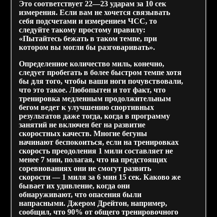
Это соответствует 22—23 ударам за 10 сек
измерения. Если вам не хочется связывать
себя подсчетами и измерением ЧСС, то
следуйте такому простому правилу:
«Пытайтесь бежать в таком темпе, при
котором вы могли бы разговаривать».
Определенное количество миль, конечно,
следует пробегать в более быстром темпе хотя
бы для того, чтобы ваши ноги почувствовали,
что это такое. Любопытен и тот факт, что
тренировка медленным продолжительным
бегом ведет к улучшению спортивных
результатов даже тогда, когда в программу
занятий не включен бег на развитие
скоростных качеств. Многие бегуны
начинают беспокоиться, если на тренировках
скорость преодоления 1 мили составляет не
менее 7 мин, полагая, что на предстоящих
соревнованиях они не смогут развить
скорости — 1 миля за 6 мин 15 сек. Каково же
бывает их удивление, когда они
обнаруживают, что опасения были
напрасными. Джером Дрейтон, например,
сообщил, что 90% от общего тренировочного