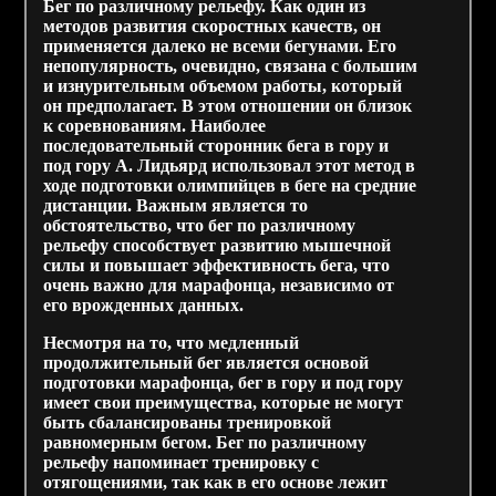
Бег по различному рельефу.
Как один из
методов развития скоростных качеств, он
применяется далеко не всеми бегунами. Его
непопулярность, очевидно, связана с большим
и изнурительным объемом работы, который
он предполагает. В этом отношении он близок
к соревнованиям. Наиболее
последовательный сторонник бега в гору и
под гору А. Лидьярд использовал этот метод в
ходе подготовки олимпийцев в беге на средние
дистанции. Важным является то
обстоятельство, что бег по различному
рельефу способствует развитию мышечной
силы и повышает эффективность бега, что
очень важно для марафонца, независимо от
его врожденных данных.
Несмотря на то, что медленный
продолжительный бег является основой
подготовки марафонца, бег в гору и под гору
имеет свои преимущества, которые не могут
быть сбалансированы тренировкой
равномерным бегом. Бег по различному
рельефу напоминает тренировку с
отягощениями, так как в его основе лежит