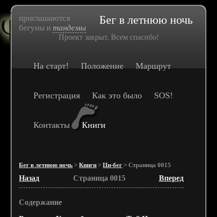
приглашаются
Бег в летнюю ночь
бегуны и
тандемы
Проект закрыт. Всем спасибо!
На старт!
Положение
Маршрут
Регистрация
Как это было
SOS!
Контакты
Книги
Бег в летнюю ночь
>
Книги
>
Ци-бег
> Страница 0015
Назад
Страница 0015
Вперед
Содержание