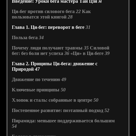
Введение: Уроки бега мастера Тай Цзи
м
Ци-бег против силового бега
22
Как
пользоватся этой книгой
28
Глава 1. Ци-бег: переворот в беге
31
Польза бега
34
Почему люди получают травмы
35
Силовой
бег: без боли нет успеха
36
«Ци» в Ци-беге
39
Глава 2. Приципы Ци-бега: движение с
Природой
47
Движение по течению
49
Ключевые принципы
50
Хлопок и сталь: собранные в центре
50
Постепенное развитие: поэтапный подход
52
Пирамида: меньшее поддерживается большим
54