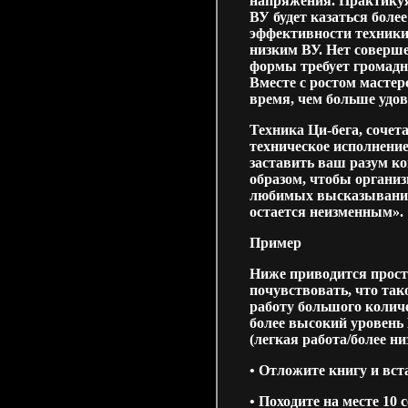
напряжения. Практикуя
ВУ будет казаться боле
эффективности техники 
низким ВУ. Нет соверш
формы требует громадн
Вместе с ростом мастерс
время, чем больше удов
Техника Ци-бега, сочет
техническое исполнение
заставить ваш разум к
образом, чтобы организ
любимых высказываний 
остается неизменным».
Пример
Ниже приводится прост
почувствовать, что та
работу большого колич
более высокий уровень
(легкая работа/более ни
• Отложите книгу и вст
• Походите на месте 10 