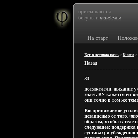
приглашаются
бегуны и
тандемы
На старт!
Положе
Бег в летнюю ночь
>
Книги
>
Назад
33
потяжелели, дыхание уч
знает. ВУ кажется ей
зн
они точно в том же темп
Воспринимаемое усилие 
независимо от того,
что
образом, чтобы в теле 
следующее: поддержка 
суставах; и убежденнос