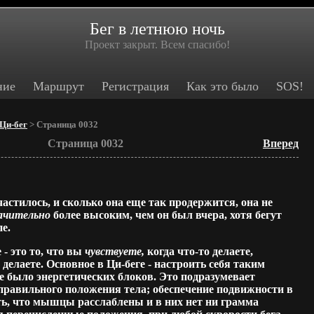
Бег в летнюю ночь
Проект закрыт. Всем спасибо!
ние
Маршрут
Регистрация
Как это было
SOS!
Ци-бег
> Страница 0032
Страница 0032
Вперед
астилось, и сколько она еще так продержится, она не
ачительно
более высоким, чем он был вчера, хотя бегут
е.
- это то, что вы
чувствуете,
когда что-то делаете,
делаете. Основное в Ци-беге - настроить себя таким
не было энергетических блоков. Это подразумевает
правильного положения тела; обеспечение подвижности в
ть, что мышцы расслаблены и в них нет ни грамма