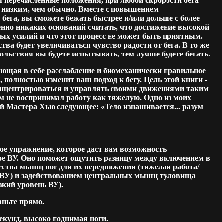
 перечисленные положения, при любой скрорости бега
е низким, чем обычно. Вместе с повышением
бега, вы сможете бежать быстрее и/или дольше с более
енно никаких оснований считать, что достижение высокой
ых усилий и что этот процесс не может быть приятным.
тва будет увеличиваться чувство радости от бега. В то же
ольствия вы будете испытывать, тем лучше будете бегать.
ающая в себе расслабление и биомеханически правильное
, полностью изменит ваш подход к бегу. Цель этой книги -
онцентрироваться и управлять своими движениями таким
м не воспринимал работу как тяжелую. Одно из моих
Мастера Хью следующее: «Тело изнашивается... разум
ое упражнение, которое даст вам возможность
кое ВУ. Оно поможет ощутить разницу между включением в
ества мышц ног для их передвижения (тяжелая работа/
 ВУ) и задействованием центральных мышц туловища
зкий уровень ВУ).
аньте прямо.
секунд, высоко поднимая ноги.