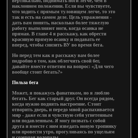
вертикально, поднимать ноги легче, чем в
наклонном положении. Если вы чувствуете,
что ходить с прямым туловищем легче, то это
так и есть на самом деле. Цель упражнения -
дать вам понять, насколько более тяжелую
работу выполняют ноги, когда осанка не
прямая. В главе 4 я расскажу, как обрести
красивую прямую осанку и подавать ее
вперед, чтобы снизить ВУ во время бега.
Но перед тем как я расскажу вам более
подробно о том, как облегчить свой бег,
давайте вместе ответим на вопрос: «Для чего
вообще стоит бегать?»
Польза бега
Может, я покажусь фанатиком, но я люблю
бегать. Бег как старый друг. Он всегда рядом,
когда нужно поднять настроение. Стоит
отворить дверь, и передо мной распахивается
мир - даже если я чувствую себя угнетенным
или подавленным.
Я
могу позвать с собой
друга и вместе с ним изведать новую тропинку
или провести утро, прогуливаясь по ущельям
и созерцая водопады.