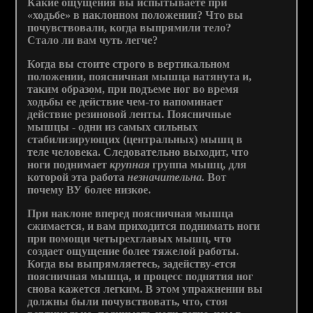
Какие ощущения вы испытываете при
«ходьбе» в наклонном положении? Что вы
почувствовали, когда выпрямили тело?
Стало ли вам чуть легче?
Когда вы стоите строго в вертикальном
положении, поясничная мышца натянута и,
таким образом, при подъеме ног во время
ходьбы ее действие чем-то напоминает
действие резиновой ленты. Поясничные
мышцы - одни из самых сильных
стабилизирующих (центральных) мышц в
теле человека. Следовательно выходит, что
ноги поднимает
крупная
группа мышц, для
которой эта работа
незначительна.
Вот
почему ВУ более низкое.
При наклоне вперед поясничная мышца
сжимается, и вам приходится поднимать ноги
при помощи четырехглавых мышц, что
создает ощущение более тяжелой работы.
Когда вы выпрямляетесь, задейству-ется
поясничная мышца, и процесс поднятия ног
снова кажется легким. В этом упражнении вы
должны были почувствовать, что, стоя