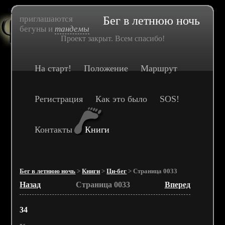
приглашаются
Бег в летнюю ночь
бегуны и
тандемы
Проект закрыт. Всем спасибо!
На старт!
Положение
Маршрут
Регистрация
Как это было
SOS!
Контакты
Книги
Бег в летнюю ночь
>
Книги
>
Ци-бег
> Страница 0033
Назад
Страница 0033
Вперед
34