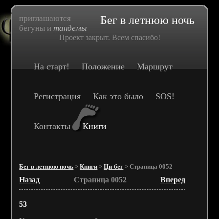
приглашаются
Бег в летнюю ночь
бегуны и
тандемы
Проект закрыт. Всем спасибо!
На старт!
Положение
Маршрут
Регистрация
Как это было
SOS!
Контакты
Книги
Бег в летнюю ночь
>
Книги
>
Ци-бег
> Страница 0052
Назад
Страница 0052
Вперед
53