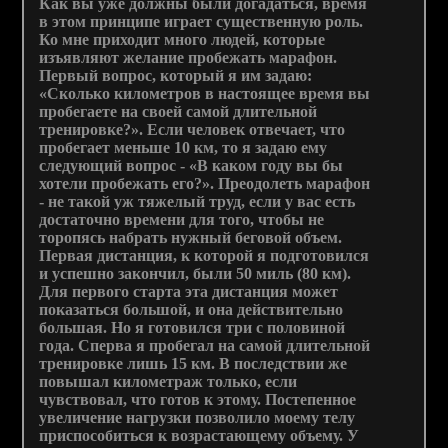
Как вы уже должны были догадаться, время
в этом принципе играет существенную роль.
Ко мне приходит много людей, которые
изъявляют желание пробежать марафон.
Первый вопрос, который я им задаю:
«Сколько километров в настоящее время вы
пробегаете на своей самой длительной
тренировке?». Если человек отвечает, что
пробегает меньше 10 км, то я задаю ему
следующий вопрос - «В каком году вы бы
хотели пробежать его?». Преодолеть марафон
- не такой уж тяжелый труд, если у вас есть
достаточно времени для того, чтобы не
торопясь набрать нужный беговой объем.
Первая дистанция, к которой я подготовился
и успешно закончил, были 50 миль (80 км).
Для первого старта эта дистанция может
показаться большой, и она действительно
большая. Но я готовился три с половиной
года. Сперва я пробегал на самой длительной
тренировке лишь 15 км. В последствии же
повышал километраж только, если
чувствовал, что готов к этому. Постепенное
увеличение нагрузки позволило моему телу
приспособиться к возрастающему объему. У