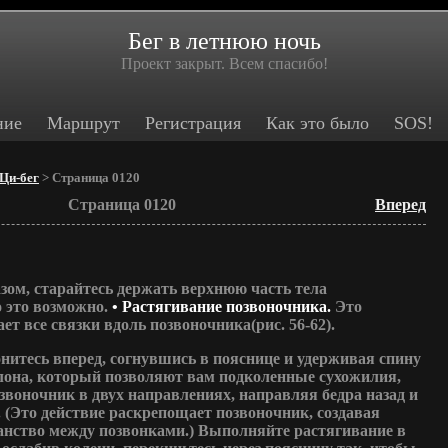
Бег в летнюю ночь
Проект закрыт. Всем спасибо!
ние
Маршрут
Регистрация
Как это было
SOS!
Ци-бег
> Страница 0120
Страница 0120
Вперед
ом, старайтесь держать верхнюю часть тела
 это возможно.
• Растягивание позвоночника.
Это
т все связки вдоль позвоночника(рис. 56-62).
нитесь вперед, согнувшись в пояснице и удерживая спину
лона, который позволяют вам подколенные сухожилия,
звоночник в двух направлениях, направляя бедра назад и
 (Это действие раскрепощает позвоночник, создавая
анство между позвонками.) Выполняйте растягивание в