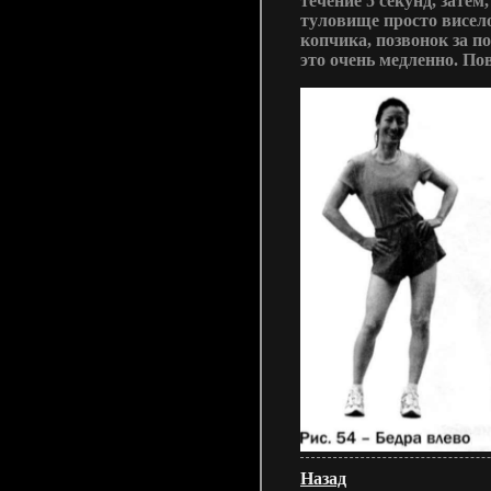
течение 5 секунд, затем
туловище просто висело
копчика, позвонок за п
это очень медленно. По
Назад