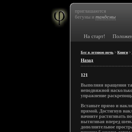
приглашаются
бегуны и
тандемы
На старт!
Положе
Бег в летнюю ночь
>
Книги
>
Назад
121
Выполняя вращения таз
неподвижной насколько
упражнение раскрепощае
Встаньте прямо и накло
прямой. Достигнув нак
начните растягивать по
вытягивая вперед шею.
дополнительное простр