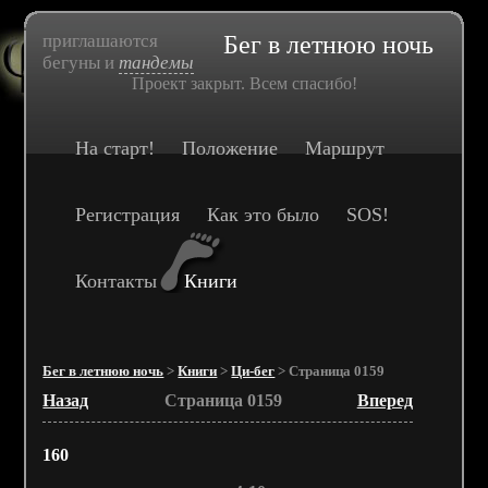
приглашаются
Бег в летнюю ночь
бегуны и
тандемы
Проект закрыт. Всем спасибо!
На старт!
Положение
Маршрут
Регистрация
Как это было
SOS!
Контакты
Книги
Бег в летнюю ночь
>
Книги
>
Ци-бег
> Страница 0159
Назад
Страница 0159
Вперед
160