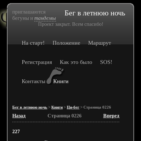
приглашаются
Бег в летнюю ночь
бегуны и
тандемы
Проект закрыт. Всем спасибо!
На старт!
Положение
Маршрут
Регистрация
Как это было
SOS!
Контакты
Книги
Бег в летнюю ночь
>
Книги
>
Ци-бег
> Страница 0226
Назад
Страница 0226
Вперед
227