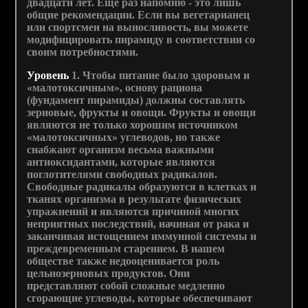
двадцати лет. Еще раз напомню - это лишь
общие рекомендации. Если вы вегетарианец
или спортсмен на выносливость, вы можете
модифицировать пирамиду в соответствии со
своим потребностями.
Уровень
1. Чтобы питание было здоровым и
«малотоксичным», основу рациона
(фундамент пирамиды) должны составлять
зерновые, фрукты и овощи. Фрукты и овощи
являются не только хорошим источником
«малотоксичных» углеводов, но также
снабжают организм весьма важными
антиоксидантами, которые являются
поглотителями свободных радикалов.
Свободные радикалы образуются в клетках и
тканях организма в результате физических
упражнений и являются причиной многих
неприятных последствий, начиная от рака и
заканчивая истощением иммунной системы и
преждевременным старением. В нашем
обществе также недооценивается роль
цельнозерновых продуктов. Они
представляют собой сложные медленно
сгорающие углеводы, которые обеспечивают