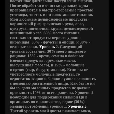
постоянное длительное поступление энергии.
После обработки и очистки цельные зерна
превращаются в быстро-сгораемые простые
углеводы, то есть в низкооктановое топливо.
Мои любимые цельнозерновые продукты -
коричневый рис, гречневая крупа, овес,
кукуруза, пшеничная крупа, цельнозерновой
пшеничный хлеб. 60% моего питания
составляют продукты первого уровня
пирамиды: 30% - фрукты и овощи, и 30% -
цельные злаки.
Уровень
2. Следующий
уровень составляет 30% моего пищевого
рациона: 15% - орехи, семена и бобовые
(соевые продукты, ореховые масла,
высушенная фасоль), и 15% - молочные
изделия (сыр, йогурт, молоко). Если вы не
употребляете молочные продукты, то
недостаток жиров и белков лучше восполнять
с помощью растительной пищи. Как бы то ни
было, доля молочных продуктов не должна
превышать 15% от всего рациона. Уровень 2
необходим для поддержания сильной Ци в
организме, но в количестве, вдвое (30%)
меньше потребления уровня 1.
Уровень 3.
Третий уровень моей диеты включает мясо,