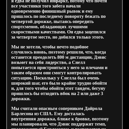
я едва не получил инфаркт, потому что почти
все участники того забега начали
одновременно финишный рывок и ему
пришлось по последнему повороту бежать по
четвертой дорожке, пытаясь опередить
спортсменов, обладающих лучшими
скоростными качествами. Он едва зацепился
за четвертое место, но добился только этого.
Мы не хотели, чтобы нечто подобное
случилось вновь, поэтому решили, что, когда
останется преодолеть 800 м дистанции, Дэвис
возьмет на себя лидерство, а Снелл
попытается пристроиться у него за плечами и
таким образом они смогут контролировать
ситуацию. Поскольку у Снелла был очень
широкий шаг, его было крайне трудно обойти
и, для того чтобы обойти этот тандем, бегуну
пришлось бы отходить вбок на 2 или даже 3
дорожки.
Мы считали опасным соперником Дайрола
Барлесона из США. Ему досталась
внутренняя дорожка, ближе к бровке, поэтому
мы планировали, что Дэвис поддержит темп,