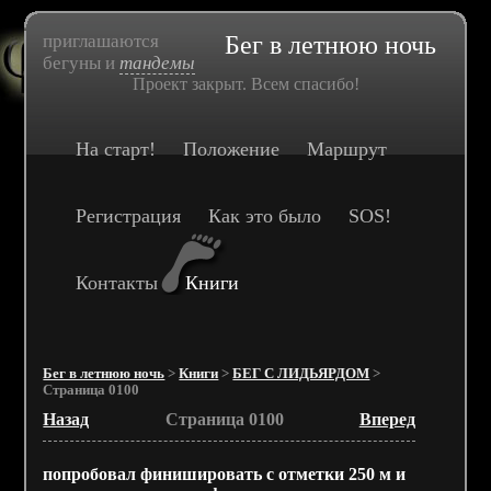
приглашаются
Бег в летнюю ночь
бегуны и
тандемы
Проект закрыт. Всем спасибо!
На старт!
Положение
Маршрут
Регистрация
Как это было
SOS!
Контакты
Книги
Бег в летнюю ночь
>
Книги
>
БЕГ С ЛИДЬЯРДОМ
>
Страница 0100
Назад
Страница 0100
Вперед
попробовал финишировать с отметки 250 м и