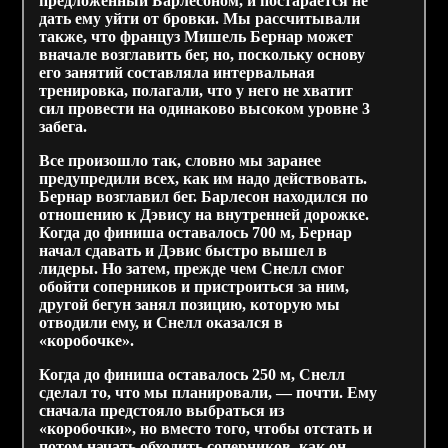
предложенный Барлесоном, и постарается не
дать ему уйти от бровки. Мы рассчитывали
также, что француз Мишель Бернар может
вначале возглавить бег, но, поскольку основу
его занятий составляла интервальная
тренировка, полагали, что у него не хватит
сил провести на одинаково высоком уровне 3
забега.
Все произошло так, словно мы заранее
предупредили всех, как им надо действовать.
Бернар возглавил бег. Барлесон находился по
отношению к Дэвису на внутренней дорожке.
Когда до финиша оставалось 700 м, Бернар
начал сдавать и Дэвис быстро вышел в
лидеры. Но затем, прежде чем Снелл смог
обойти соперников и пристроиться за ним,
другой бегун занял позицию, которую мы
отводили ему, и Снелл оказался в
«коробочке».
Когда до финиша оставалось 250 м, Снелл
сделал то, что мы планировали, — почти. Ему
сначала предстояло выбраться из
«коробочки», но вместо того, чтобы отстать и
потом начать обходить соперников, как он