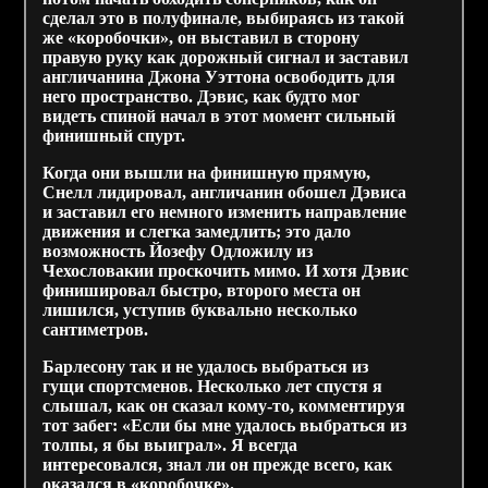
сделал это в полуфинале, выбираясь из такой
же «коробочки», он выставил в сторону
правую руку как дорожный сигнал и заставил
англичанина Джона Уэттона освободить для
него пространство. Дэвис, как будто мог
видеть спиной начал в этот момент сильный
финишный спурт.
Когда они вышли на финишную прямую,
Снелл лидировал, англичанин обошел Дэвиса
и заставил его немного изменить направление
движения и слегка замедлить; это дало
возможность Йозефу Одложилу из
Чехословакии проскочить мимо. И хотя Дэвис
финишировал быстро, второго места он
лишился, уступив буквально несколько
сантиметров.
Барлесону так и не удалось выбраться из
гущи спортсменов. Несколько лет спустя я
слышал, как он сказал кому-то, комментируя
тот забег: «Если бы мне удалось выбраться из
толпы, я бы выиграл». Я всегда
интересовался, знал ли он прежде всего, как
оказался в «коробочке».