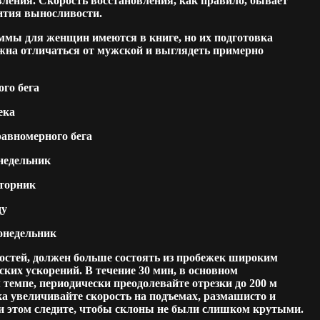
ления. Скорость восстановления, как правило, бывает
ития выносливости.
мы для женщин имеются в книге, но их подготовка
жна отличаться от мужской и выглядеть примерно
го бега
ека
равномерного бега
онедельник
вторник
ду
понедельник
ростей, должен больше состоять из пробежек широким
ских ускорений. В течение 30 мин, в основном
темпе, периодически преодолевайте отрезки до 200 м
а увеличивайте скорость на подъемах, размашисто и
ри этом следите, чтобы склоны не были слишком крутыми.