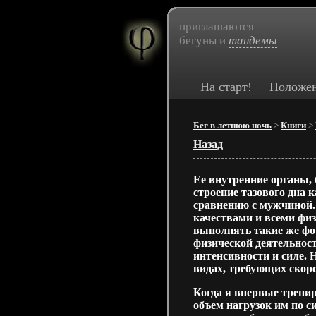
приглашаются
бегуны и
тандемы
На старт!
Положе
Бег в летнюю ночь
>
Книги
>
Назад
Ее внутренние органы,
строение тазового дна 
сравнению с мужчиной. 
качествами и всеми фи
выполнять такие же фо
физической деятельност
интенсивности и силе. 
видах, требующих скоро
Когда я впервые тренир
объем нагрузок им по с