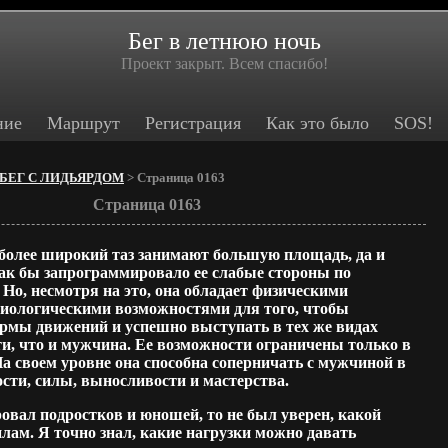
Бег в летнюю ночь
Проект закрыт. Всем спасибо!
ние
Маршрут
Регистрация
Как это было
SOS!
БЕГ С ЛИДЬЯРДОМ
> Страница 0163
Страница 0163
 более широкий таз занимают большую площадь, да и
как бы запрограммировало ее слабые стороны по
Но, несмотря на это, она обладает физическими
зиологическими возможностями для того, чтобы
рмы движений и успешно выступать в тех же видах
и, что и мужчина. Ее возможности ограничены только в
На своем уровне она способна соперничать с мужчиной в
сти, силы, выносливости и мастерства.
овал подростков и юношей, то не был уверен, какой
илам. Я точно знал, какие нагрузки можно давать