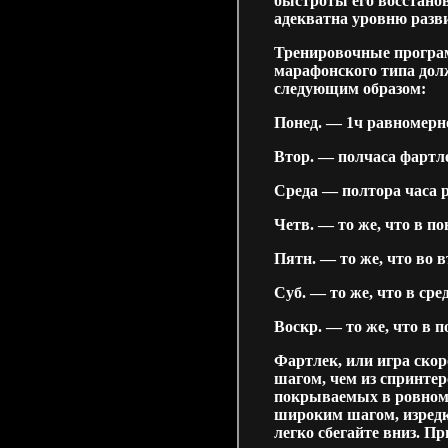
быстроты его восстанов
адекватна уровню разв
Тренировочные програм
марафонского типа дол
следующим образом:
Понед. — 1ч равномерно
Втор. — полчаса фартл
Среда — полтора часа 
Четв. — то же, что в п
Пятн. — то же, что во 
Суб. — то же, что в сре
Воскр. — то же, что в 
Фартлек, или игра ско
шагом, чем из спринтер
покрываемых в ровном 
широким шагом, изредк
легко сбегайте вниз. П