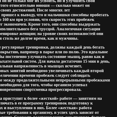
 он не только мог их усвоить, но и улучшить свои
 этого относительно юноши — сколько может он
своих достижений. После многих лет
 пришел к выводу, что и мальчишки способны пробегать
о 160 км при условии, что скорость этих пробежек
ег экономичен. Кроме того, они способны выдержать
ополнительного бега трусцой. Аналогичная ситуация
ренировке женщин; на уровне своих возможностей они
 столь же долгое время, как и мужчины.
регулярные тренировки, должны каждый день бегать
покрытию, например в парке или по полю. Это идеальное
обы постепенно улучшать состояние мышц, равно как и
дыхательной систем. Для начала достаточно 15 мин в день,
чальная напряженность в мышцах исчезнет,
овых занятий необходимо увеличивать каждый второй
величении времени пробежек следует соблюдать
ие между продолжительными непрерывными пробежками
 необходимо для того, чтобы организм успевал
дновременно спортсменка прогрессировала.
а приступит к более «жесткой» работе — занятиям на
лючать в ее программу тренировок подготовку к
х и выступления в них. Более «жесткая» работа
 требования к организму, и успех здесь зависит от