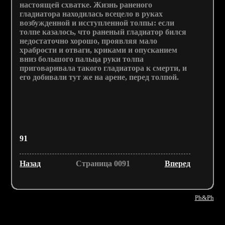
настоящей схватке. Жизнь раненого
гладиатора находилась всецело в руках
возбужденной и исступленной толпы: если
толпе казалось, что раненый гладиатор бился
недостаточно хорошо, проявляя мало
храбрости и отваги, криками и опусканием
вниз большого пальца руки толпа
приговаривала такого гладиатора к смерти, и
его добивали тут же на арене, перед толпой.
91
Назад
Страница 0091
Вперед
Ph&Ph