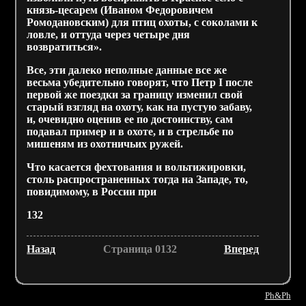
князь-цесарем (Иваном Федоровичем
Ромодановским) для птиц охоты, с соколами к
ловле, и оттуда через четыре дня
возвратиться».
Все, эти далеко неполные данные все же
весьма убедительно говорят, что Петр I после
первой же поездки за границу изменил свой
старый взгляд на охоту, как на пустую забаву,
и, очевидно оценив ее по достоинству, сам
подавал пример и в охоте, и в стрельбе по
мишеням из охотничьих ружей.
Что касается фехтования и вольтижировки,
столь распространенных тогда на Западе, то,
повидимому, в России при
132
Назад
Страница 0132
Вперед
Ph&Ph