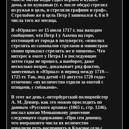
дома, и по кушанью (т. е. после обеда) стрелял
из ружья в цель, и стреляли графиня и граф».
Стрельбою же в цель Петр I занимался 4, 8 и 9
числа того же месяца.
В «Юрнале» от 15 июля 1717 г. мы находим
сообщение, что Петр I у Аахена на горе,
отстоящей от города в полуверсте, «изволил
стрелять из самопалов стрелами и министрам
своим приказал стрелять же в мишень». Что
интерес к охоте у Петра I в последующие
затем годы не прошел, а наоборот, даже
несколько возрос, доказывает ряд фактов,
занесенных в «Юрнал» в период между 1719—
1725 гг. Так, под датой «11 августа 1720 года»
отмечено: «их величество ездили за охотой с
птицами, с собаками».
В этот же день с.-петербургский полицмейстер
А. М. Девиер, как это можно проследить по
данным «Русского архива» (1865 г., стр. 1246),
послал князю Меньшикову донесение
следующего содержания: «При сем доношу,
что вчерашнего числа их величество
изволили путь воспринять в Красное село с