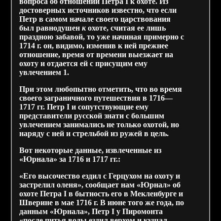
вопроса об oтношении Петра I к охоте. Из
достоверных источников известно, что если
Петр в самом начале своего царствования
был равнодушен
к
охоте, считая ее лишь
праздною забавой, то уже начиная примерно с
1714 г. он, видимо, изменив к ней прежнее
отношение, время от времени выезжает на
охоту и отдается ей с присущим ему
увлечением 1.
При этом любопытно отметить, что во время
своего заграничного путешествия в 1716—
1717 гг. Петр I и сопутствующие ему
представители русской знати с большим
увлечением занимались не только охотой, но
наряду с ней и стрельбой из ружей в цель.
Вот некоторые данные, извлеченные из
«Юрнала» за 1716 и 1717 гг.:
«Его высочество ездил с Герцухом на охоту и
застрелил оленя», сообщает нам «Юрнал» об
охоте Петра I в бытность его в Мекленбурге и
Шверине в мае 1716 г. В июне того же года, по
данным «Юрнала», Петр I у Пиромонта
«после питья воды ездил верхом и кушал