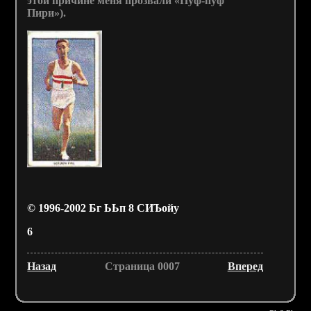
этой причине меня прозвали «Пуф-пуф
Пири»).
© 1996-2002 Бг ЬЬп 8 СИЪойу
6
Назад
Страница 0007
Вперед