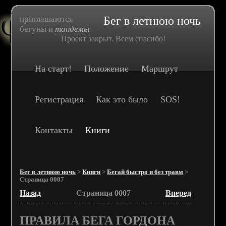
приглашаются
Бег в летнюю ночь
бегуны и
тандемы
Проект закрыт. Всем спасибо!
На старт!
Положение
Маршрут
Регистрация
Как это было
SOS!
Контакты
Книги
Бег в летнюю ночь
>
Книги
>
Бегай быстро и без травм
>
Страница 0007
Назад
Страница 0007
Вперед
ПРАВИЛА БЕГА ГОРДОНА