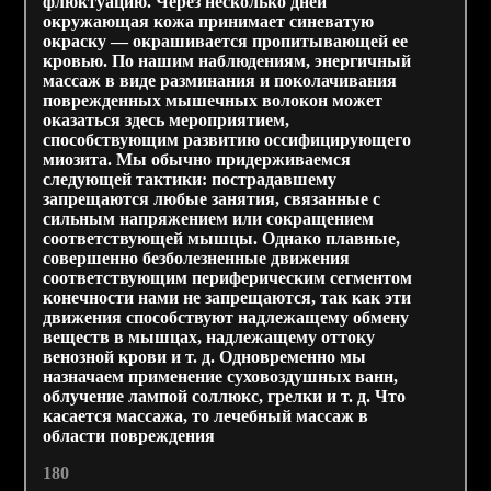
флюктуацию. Через несколько дней
окружающая кожа принимает синеватую
окраску — окрашивается пропитывающей ее
кровью. По нашим наблюдениям, энергичный
массаж в виде разминания и поколачивания
поврежденных мышечных волокон может
оказаться здесь мероприятием,
способствующим развитию оссифицирующего
миозита. Мы обычно придерживаемся
следующей тактики: пострадавшему
запрещаются любые занятия, связанные с
сильным напряжением или сокращением
соответствующей мышцы. Однако плавные,
совершенно безболезненные движения
соответствующим периферическим сегментом
конечности нами не запрещаются, так как эти
движения способствуют надлежащему обмену
веществ в мышцах, надлежащему оттоку
венозной крови и т. д. Одновременно мы
назначаем применение суховоздушных ванн,
облучение лампой соллюкс, грелки и т. д. Что
касается массажа, то лечебный массаж в
области повреждения
180