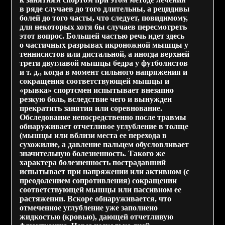
в ряде случаев до того длительны, а рецидивы
болей до того часты, что следует, повидимому,
для некоторых хотя бы случаев пересмотреть
этот вопрос. Большей частью речь идет здесь
о частичных разрывах икроножной мышцы у
теннисистов или дистальной, а иногда верхней
трети двуглавой мышцы бедра у футболистов
и т. д., когда в момент сильного напряжения и
сокращения соответствующей мышцы и
«рывка» спортсмен испытывает внезапно
резкую боль, вследствие чего и вынужден
прекратить занятия или соревнование.
Обследование непосредственно после травмы
обнаруживает отчетливое углубление в толще
(мышцы или вблизи места ее перехода в
сухожилие, а давление пальцем обусловливает
значительную болезненность. Такого же
характера болезненность пострадавший
испытывает при напряжении или активном (с
преодолением сопротивления) сокращении
соответствующей мышцы или пассивном ее
растяжении. Вскоре обнаруживается, что
отмеченное углубление уже заполнено
жидкостью (кровью), дающей отчетливую