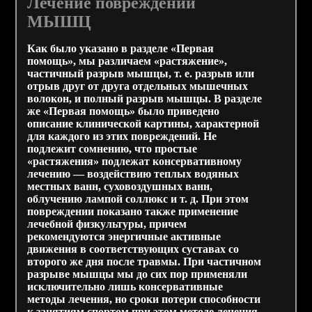
Лечение повреждений
МЫШЦ
Как было указано в разделе «Первая
помощь», мы различаем «растяжение»,
частичный разрыв мышцы, т. е. разрыв или
отрыв друг от друга отдельных мышечных
волокон, и полный разрыв мышцы. В разделе
же «Первая помощь» было приведено
описание клинической картины, характерной
для каждого из этих повреждений. Не
подлежит сомнению, что простые
«растяжения» подлежат консервативному
лечению — воздействию теплых водяных
местных ванн, суховоздушных ванн,
облучению лампой соллюкс и т. д. При этом
повреждении показано также применение
лечебной физкультуры, причем
рекомендуются энергичные активные
движения в соответствующих суставах со
второго же дня после травмы. При частичном
разрыве мышцы мы до сих пор применяли
исключительно лишь консервативные
методы лечения, но сроки потери способности
к занятиям спортом при этом методе лечения