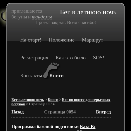
приглашаются
Бег в летнюю ночь
бегуны и
тандемы
Проект закрыт. Всем спасибо!
На старт!
Положение
Маршрут
Регистрация
Как это было
SOS!
Контакты
Книги
Бег в летнюю ночь
>
Книги
>
Бег по шоссе для серьезных
бегунов
> Страница 0054
Назад
Страница 0054
Вперед
Программа базовой подготовки
База В: