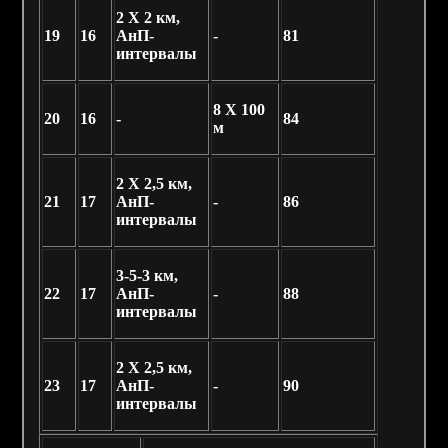
2 X 2 км,
19
16
АнП-
-
81
интервалы
8 X 100
20
16
-
84
м
2 X 2,5 км,
21
17
АнП-
-
86
интервалы
3-5-3 км,
22
17
АнП-
-
88
интервалы
2 X 2,5 км,
23
17
АнП-
-
90
интервалы