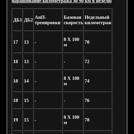
наращивание километража до
90
км в неделю
АнП-
Базовая
Недельный
ДБ1
ДБ2
тренировки
скорость
километраж
8 X 100
17
13
-
70
м
18
13
-
-
72
8 X 100
18
14
-
74
м
18
15
-
-
76
8 X 100
19
15
-
78
м