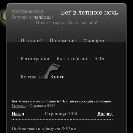
приглашаются
Бег в летнюю ночь
бегуны и
тандемы
Проект закрыт. Всем спасибо!
На старт!
Положение
Маршрут
Регистрация
Как это было
SOS!
Контакты
Книги
Бег в летнюю ночь
>
Книги
>
Бег по шоссе для серьезных
бегунов
> Страница 0106
Назад
Страница 0106
Вперед
Подготовка к забегу на 8/10 км