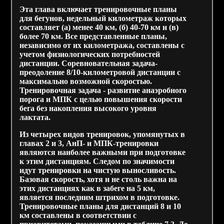
Эта глава включает тренировочные планы
для бегунов, недельный километраж которых
составляет (а) менее 40 км, (б) 40-70 км и (в)
более 70 км. Все представленные планы,
независимо от их километража, составлены с
учетом физиологических потребностей
дистанции. Соревновательная задача-
преодоление 8/10-километровой дистанции с
максимально возможной скоростью.
Тренировочная задача - развитие анаэробного
порога и МПК с целью повышения скорости
бега без накопления высокого уровня
лактата.
Из четырех видов тренировок, упомянутых в
главах 2 и 3, АнП- и МПК-тренировки
являются наиболее важными при подготовке
к этим дистанциям. Следом по значимости
идут тренировки на чистую выносливость.
Базовая скорость, хотя и не столь важна на
этих дистанциях как в забеге на 5 км,
является последним штрихом в подготовке.
Тренировочные планы для дистанций 8 и 10
км составлены в соответствии с