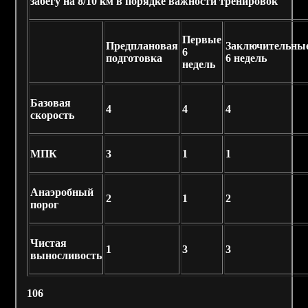
забегу на 8/10 км в порядке важности тренировок
Первые
Предплановая
Заключительны
6
подготовка
6 недель
недель
Базовая
4
4
4
скорость
МПК
3
1
1
Анаэробный
2
1
2
порог
Чистая
1
3
3
выносливость
106