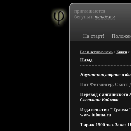
приглашаются
бегуны и
тандемы
На старт!
Положе
Бег в летнюю ночь
>
Книги
>
Назад
Научно-популярное изд
Пит Фитзингер, Ско
Перевод с английского
А
Светлана Байкова
Издательство "Тулома".
www.tuloma.ru
Тираж
1500
экз. Заказ
18