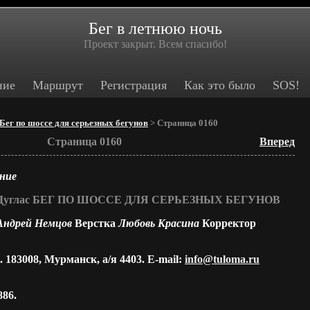
Бег в летнюю ночь
Проект закрыт. Всем спасибо!
ние
Маршрут
Регистрация
Как это было
SOS!
Бег по шоссе для серьезных бегунов
> Страница 0160
Страница 0160
Вперед
ание
тт Дуглас БЕГ ПО ШОССЕ ДЛЯ СЕРЬЕЗНЫХ БЕГУНОВ
ндрей Немцов
Верстка
Любовь Красина
Корректор
 183008, Мурманск, а/я 4403. E-mail:
info@tuloma.ru
86.