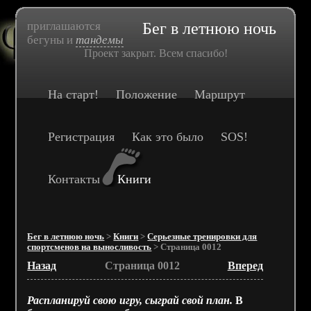
приглашаются
Бег в летнюю ночь
бегуны и
тандемы
Проект закрыт. Всем спасибо!
На старт!
Положение
Маршрут
Регистрация
Как это было
SOS!
Контакты
Книги
Бег в летнюю ночь
>
Книги
>
Серьезные тренировки для
спортсменов на выносливость
> Страница 0012
Назад
Страница 0012
Вперед
Распланируй свою игру, сыграй свой план.
В