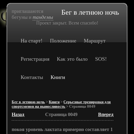
приглашаются
Бег в летнюю ночь
бегуны и
тандемы
Проект закрыт. Всем спасибо!
На старт!
Положение
Маршрут
Регистрация
Как это было
SOS!
Контакты
Книги
Бег в летнюю ночь
>
Книги
>
Серьезные тренировки для
спортсменов на выносливость
> Страница 0049
Назад
Страница 0049
Вперед
покоя уровень лактата примерно составляет 1