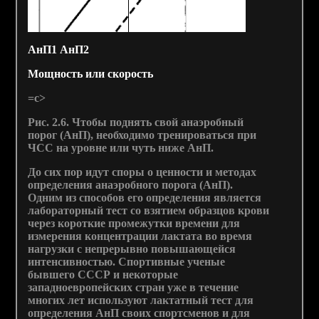
АнП1 АнП2
Мощность или скорость
=с>
Рис. 2.6.
Чтобы поднять свой анаэробный
порог (АнП), необходимо тренироваться при
ЧСС на уровне или чуть ниже АнП.
До сих пор идут споры о ценности и методах
определения анаэробного порога (АнП).
Одним из способов его определения является
лабораторный тест со взятием образцов крови
через короткие промежутки времени для
измерения концентрации лактата во время
нагрузки с непрерывно повышающейся
интенсивностью. Спортивные ученые
бывшего СССР и некоторые
западноевропейских стран уже в течение
многих лет используют лактатный тест для
определения АнП своих спортсменов и для