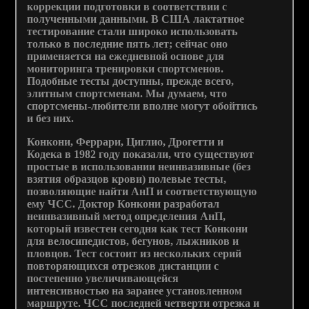
коррекции подготовки в соответствии с
полученными данными. В США лактатное
тестирование стали широко использовать
только в последние пять лет; сейчас оно
применяется на ежедневной основе для
мониторинга тренировки спортсменов.
Подобные тесты доступны, прежде всего,
элитным спортсменам. Мы думаем, что
спортсмены-любители вполне могут обойтись
и без них.
Конкони, Феррари, Циглио, Дрогетти и
Кодека в 1982 году показали, что существуют
простые в использовании неинвазивные (без
взятия образцов крови) полевые тесты,
позволяющие найти АнП и соответствующую
ему ЧСС. Доктор Конкони разработал
неинвазивный метод определения АнП,
который известен сегодня как тест Конкони
для велосипедистов, бегунов, лыжников и
пловцов. Тест состоит из нескольких серий
повторяющихся отрезков дистанции с
постепенно увеличивающейся
интенсивностью на заранее установленном
маршруте. ЧСС последней четверти отрезка и