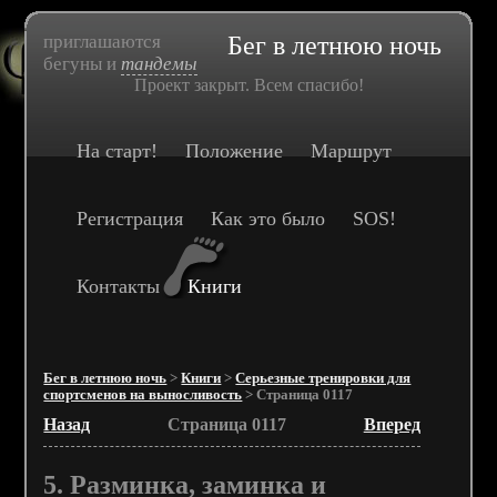
приглашаются
Бег в летнюю ночь
бегуны и
тандемы
Проект закрыт. Всем спасибо!
На старт!
Положение
Маршрут
Регистрация
Как это было
SOS!
Контакты
Книги
Бег в летнюю ночь
>
Книги
>
Серьезные тренировки для
спортсменов на выносливость
> Страница 0117
Назад
Страница 0117
Вперед
5. Разминка, заминка и