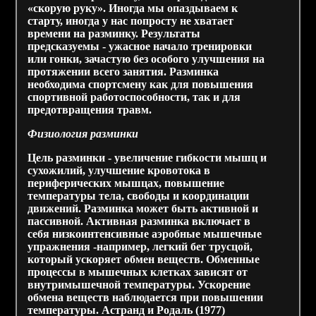
«скорую руку». Иногда мы опаздываем к
старту, иногда у нас попросту не хватает
времени на разминку. Результаты
предсказуемы - ужасное начало тренировки
или гонки, зачастую без особого улучшения на
протяжении всего занятия. Разминка
необходима спортсмену как для повышения
спортивной работоспособности, так и для
предотвращения травм.
Физиология разминки
Цель разминки - увеличение гибкости мышц и
сухожилий, улучшение кровотока в
периферических мышцах, повышение
температуры тела, свободы и координации
движений. Разминка может быть активной и
пассивной. Активная разминка включает в
себя низкоинтенсивные аэробные мышечные
упражнения -например, легкий бег трусцой,
который ускоряет обмен веществ. Обменные
процессы в мышечных клетках зависят от
внутримышечной температуры. Ускорение
обмена веществ наблюдается при повышении
температуры. Астранд и Родаль (1977)