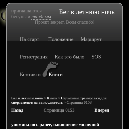
приглашаются
Бег в летнюю ночь
бегуны и
тандемы
Проект закрыт. Всем спасибо!
На старт!
Положение
Маршрут
Регистрация
Как это было
SOS!
Контакты
Книги
Бег в летнюю ночь
>
Книги
>
Серьезные тренировки для
спортсменов на выносливость
> Страница 0153
Назад
Страница 0153
Вперед
упоминалось ранее, накопление молочной