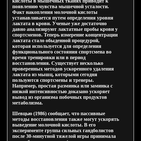
кислоты в мышечных тканях приводит к
появлению чувства мышечной усталости.
Факт накопления молочной кислоты
устанавливается путем определения уровня
лактата в крови. Ученые уже достаточно
давно анализируют лактатные пробы крови у
спортсменов. Теперь измерение концентрации
лактата стало обыденной процедурой,
которая используется для определения
функционального состояния спортсмена во
время тренировки или в период
восстановления. Существует несколько
проверенных методов ускоренного удаления
лактата из мышц, которыми сегодня
пользуются спортсмены и тренеры.
Например, простая разминка или заминка с
низкой интенсивностью доказано ускоряет
вывод из организма побочных продуктов
метаболизма.
Шевцью (1986) сообщает, что пассивные
методы восстановления также могут ускорять
выведение молочной кислоты. В его
эксперименте группа сильных гандболистов
после 30-минутной тяжелой игры принимала