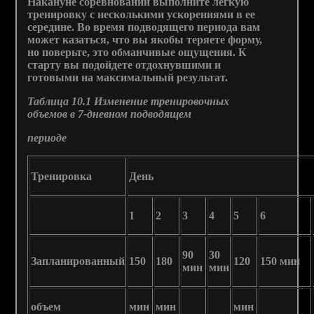
Накануне соревнований выполните легкую
тренировку с несколькими ускорениями в ее
середине. Во время подводящего периода вам
может казаться, что вы якобы теряете форму,
но поверьте, это обманчивые ощущения. К
старту вы подойдете отдохнувшими и
готовыми на максимальный результат.
Таблица 10.1 Изменение тренировочных
объемов в 7-дневном подводящем
периоде
Тренировка
День
1
2
3
4
5
6
90
30
Запланированный
150
180
120
150 мин
мин
мин
объем
мин
мин
мин