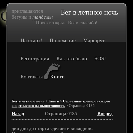
приглашаются
Бег в летнюю ночь
бегуны и
тандемы
Проект закрыт. Всем спасибо!
На старт!
Положение
Маршрут
Регистрация
Как это было
SOS!
Контакты
Книги
Бег в летнюю ночь
>
Книги
>
Серьезные тренировки для
спортсменов на выносливость
> Страница 0185
Назад
Страница 0185
Вперед
два дня до старта сделайте выходной.