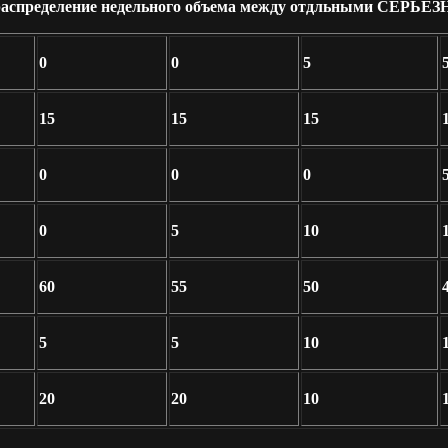
аспределение недельного объема между отдльными СЕРЬЕЗ
0
0
5
15
15
15
0
0
0
0
5
10
60
55
50
5
5
10
20
20
10