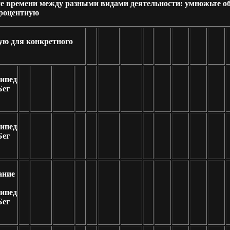
е времени между разными видами деятельности: умножьте
роцентную
ую для конкретного
ипед
Бег
ипед
Бег
ание
ипед
Бег