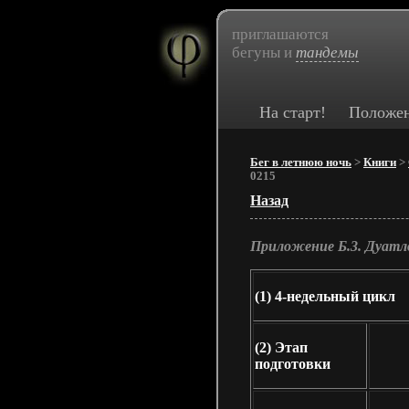
приглашаются
бегуны и
тандемы
На старт!
Положе
Бег в летнюю ночь
>
Книги
>
0215
Назад
Приложение Б.3. Дуатл
(1)
4-недельный цикл
(2)
Этап
подготовки