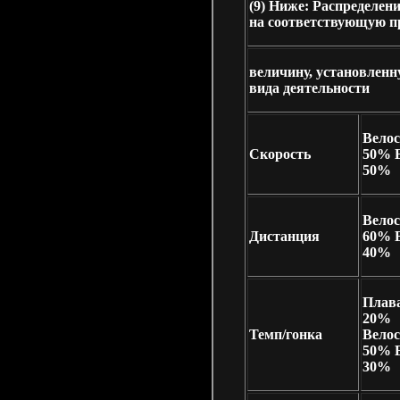
(9)
Ниже: Распределени
на соответствующую п
величину, установленн
вида деятельности
Велос
Скорость
50% 
50%
Велос
Дистанция
60% 
40%
Плав
20%
Темп/гонка
Велос
50% 
30%