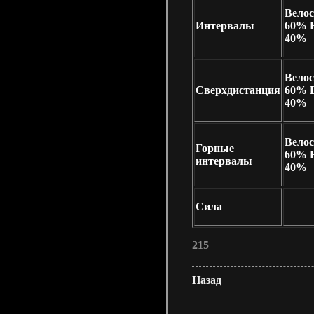
Велос
Интервалы
60% 
40%
Велос
Сверхдистанция
60% 
40%
Велос
Горные
60% 
интервалы
40%
Сила
215
Назад