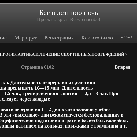
Бег в летнюю ночь
Проект закрыт. Всем спасибо!
ние
Маршрут
Регистрация
Как это было
SOS!
ПРОФИЛАКТИКА И ЛЕЧЕНИЕ СПОРТИВНЫХ ПОВРЕЖДЕНИЙ
>
Страница 0102
Вперед
зки. Длительность непрерывных действий
жна превышать 10—15 мин. Длительность
1,5 час., тренировочного занятия — 2,5—3 час. При
 следует через каждые
аивать перерыв на 1—2 дня в специальной учебно-
 В эти «выходные» дни рекомендуется фехтовальщику в
щефизической подготовки играть в баскетбол, волейбол,
гурным катанием на коньках, прыжками с трамплина и т.