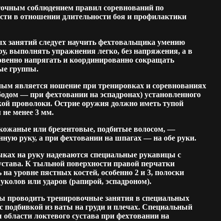
 точным соблюдением правил соревнований по
ости в отношении длительности боя и профилактики
х занятий следует научить фехтовальщика умению
у, выполнять упражнения легко, без напряжения, а в
венно напрягать и координированно сокращать
е группы.
ым является ношение при тренировках и соревнованиях
бодом — при фехтовании на эспадронах) установленного
пкой проволоки. Острие оружия должно иметь тупой
 не менее 3 мм.
кожаные или брезентовые, подбитые волосом, —
ную руку, а при фехтовании на шпагах — на обе руки.
ках на руку надеваются специальные рукавицы с
устава. К тыльной поверхности правой перчатки
на уровне пястных костей, особенно 2 и 3, полоски
уколов или ударов (рапирой, эспадроном).
ы проводить тренировочные занятия в специальных
с подбивкой из ваты на груди и плечах. Специальный
 области локтевого сустава при фехтовании на