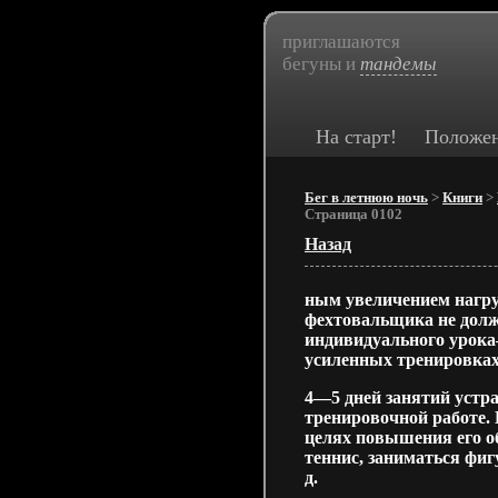
приглашаются
бегуны и
тандемы
На старт!
Положе
Бег в летнюю ночь
>
Книги
>
Страница 0102
Назад
ным увеличением нагру
фехтовальщика не дол
индивидуального урока—
усиленных тренировках
4—5 дней занятий устр
тренировочной работе.
целях повышения его об
теннис, заниматься фи
д.