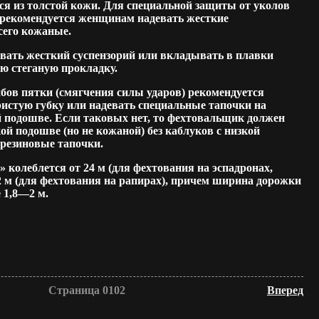
ся из толстой кожи. Для специальной защиты от уколов
з рекомендуется женщинам надевать жесткие
сего кожаные.
ать жесткий суспензорий или вкладывать в плавки
ю стеганую прокладку.
ов пятки (смягчения силы ударов) рекомендуется
ристую губку или надевать специальные тапочки на
й подошве. Если таковых нет, то фехтовальщик должен
ой подошве (но не кожаной) без каблуков с низкой
резиновые тапочки.
 колеблется от 24 м (для фехтования на эспадронах,
2 м (для фехтования на рапирах), причем ширина дорожки
 1,8—2 м.
Страница 0102
Вперед