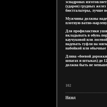
эспадронах изготовляет
(ударов) грудных желе
бюстгальтеры, лучше в
Мужчины должны надев
плотную ватно-марлеву
Для профилактики ушиб
вкладывать в обувь по
каучуковой или лосево
надевать туфли на мягк
набойкой или обычные 
Длина «боевой дорожки»
шпагах и штыках) до 1
должна быть не меньше
102
Назад