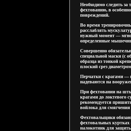
Необходимо следить за
фехтованию, в особенн
повреждений.
Во время тренировочны
расслаблять мускулатур
нужный момент — мгно
определенные мышечны
Совершенно обязательн
специальной маски (с о
образца из тонкой кре
плоский срез диаметром
Перчатки с крагами — 
надеваются на вооружен
При фехтовании на шты
крагами до локтевого с
рекомендуется пришить 
войлока для смягчения 
Фехтовальщики обязан
фехтовальных куртках 
налокотник для защиты