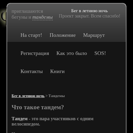
приглашаются
Бег в летнюю ночь
Проект закрыт. Всем спасибо!
бегуны и
тандемы
На старт!
Положение
Маршрут
Регистрация
Как это было
SOS!
Контакты
Книги
Бег в летнюю ночь
>
Тандемы
Что такое тандем?
Тандем
- это пара участников с одним
велосипедом.