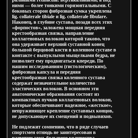
ними — более тонкими горизонтальными. С
боковых сторон фиброзная сумка укреплена
lig. collaterale tibiale и lig. collaterale fibulare.
Наконец, в глубине сустава, позади всех этих
«форпостов», заложена мощная передняя
крестообразная связка, направление
коллагеновых волокон которой таково, что
она удерживает верхний суставной конец
большой берцовой кости в коленном суставе в
контакте с выпуклыми мыщелками бедра, не
позволяет ему продвигаться кпереди. По
нашим исследованиям (гистологическим),
фиброзная капсула и передняя
крестообразная связка коленного сустава
содержат незначительное количество
эластических волокон. В основном эти
анатомические образования состоят из
компактных пучков коллагеновых волокон,
которые обеспечивают надежное, «жесткое»,
непружинящее крепление суставных концов,
не допускающее их смещений и подвывихов.
Не подлежит сомнению, что в ряде случаев
спортсмен отнюдь не заинтересован в
развитии здесь большого количества