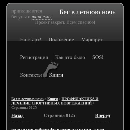
приглашаются
Бег в летнюю ночь
бегуны и
тандемы
Проект закрыт. Всем спасибо!
На старт!
Положение
Маршрут
Регистрация
Как это было
SOS!
Контакты
Книги
Бег в летнюю ночь
>
Книги
>
ПРОФИЛАКТИКА И
ЛЕЧЕНИЕ СПОРТИВНЫХ ПОВРЕЖДЕНИЙ
>
Страница 0125
Назад
Страница 0125
Вперед
ральными retinacula: вертикальными, а под