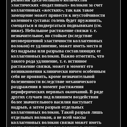
эластических «податливых» волокон за счет
коллагеновых «жестких», так как такое
замещение может привести к неустойчивости
коленного сустава: голень будет пружинить,
смещаться и подвергаться подвывихам (см.
ниже). Небольшое растяжение связки т. е.
незначительное, но стойкое (вследствие
несовершенной эластичности коллагеновых
волокон) ее удлинение, может иметь место и
без надрыва или разрыва составляющих ее
коллагеновых волокон. Важно отметить, что
такого рода удлинение, т. е. истинное
растяжение связки, может в момент его
возникновения клинически ничем особенным
себя не проявить, кроме незначительной
болезненности вследствие механического
раздражения в момент растяжения
периферических нервных окончаний. В ряде
других случаев под влиянием воздействия
более значительного насилия наступает
надрыв, а затем разрыв отдельных
коллагеновых волокон. Такой разрыв лишь
отдельных волокон, а не всей массы
коллагеновых волокон связки может иметь