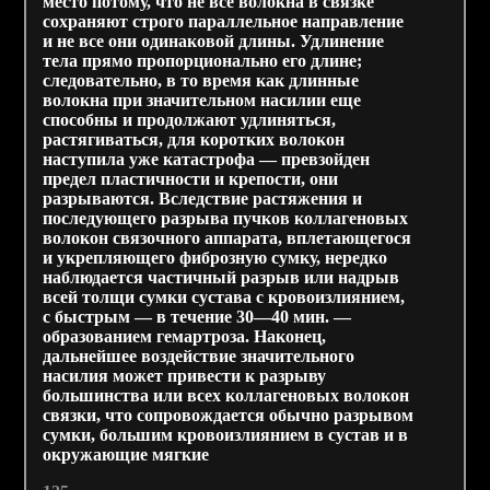
место потому, что не все волокна в связке
сохраняют строго параллельное направление
и не все они одинаковой длины. Удлинение
тела прямо пропорционально его длине;
следовательно, в то время как длинные
волокна при значительном насилии еще
способны и продолжают удлиняться,
растягиваться, для коротких волокон
наступила уже катастрофа — превзойден
предел пластичности и крепости, они
разрываются. Вследствие растяжения и
последующего разрыва пучков коллагеновых
волокон связочного аппарата, вплетающегося
и укрепляющего фиброзную сумку, нередко
наблюдается частичный разрыв или надрыв
всей толщи сумки сустава с кровоизлиянием,
с быстрым — в течение 30—40 мин. —
образованием гемартроза. Наконец,
дальнейшее воздействие значительного
насилия может привести к разрыву
большинства или всех коллагеновых волокон
связки, что сопровождается обычно разрывом
сумки, большим кровоизлиянием в сустав и в
окружающие мягкие