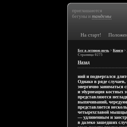
приглашаются
бегуны и
тандемы
На старт!
Положе
Бег в летнюю ночь
>
Книги
>
Страница 0275
Назад
ний и подвергался дли
Однако в ряде случаев,
энергично заниматься 
и эбурнеация костных 
представляются неглад
выпячиваний, чередую
представляется нескол
четырехглавой мышцы,
— удлиненным и заост
в далеко зашедших слу