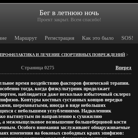
Бег в летнюю ночь
Проект закрыт. Всем спасибо!
ние
Маршрут
Регистрация
Как это было
SOS!
ПРОФИЛАКТИКА И ЛЕЧЕНИЕ СПОРТИВНЫХ ПОВРЕЖДЕНИЙ
>
Страница 0275
Вперед
тельное время воздействию факторов физической терапии.
 особенно тогда, когда физкультурник продолжает
спортом, наблюдается даже несколько избыточный склероз
эпифизов. Контуры костных суставных концов нередко
кими, шероховатыми, иногда в виде небольших
щихся с небольшими углублениями. Надколенник
ько вытянутым по направлению к сухожилию
 а межмыщелковое возвышение большеберцовой кости
ренным. Особого внимания заслуживают обнаруживаемые
чаях изменения на боковых свободных краях эпифизов: