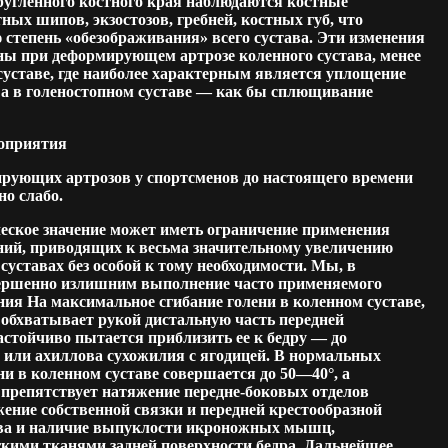
кругленного костного края наблюдаются костные
ных шипов, экзостозов, гребней, костных губ, что
степень «обезображивания» всего сустава. Эти изменения
ны при деформирующем артрозе коленного сустава, менее
уставе, где наиболее характерным является уплощение
, а в голеностопном суставе — как бы сплющивание
оприятия
ующих артрозов у спортсменов до настоящего времени
о слабо.
еское значение может иметь ограничение применения
ий, приводящих к весьма значительному увеличению
уставах без особой к тому необходимости. Мы, в
вершенно излишним выполнение часто применяемого
ия На максимальное сгибание голени в коленном суставе,
 обхватывает рукой дистальную часть передней
астойчиво пытается приблизить ее к бедру — до
 или ахиллова сухожилия с ягодицей. В нормальных
ни в коленном суставе совершается до 50—40°, а
препятствует натяжение передне-боковых отделов
ение собственной связки и передней крестообразной
ава и наличие выпуклости икроножных мышц,
кими тканями задней поверхности бедра. Дальнейшее