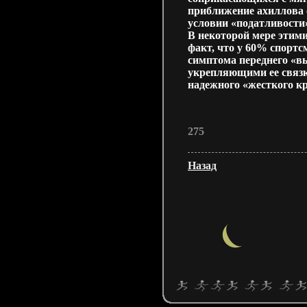
приближение ахиллова 
условии «податливости
В некоторой мере этим
факт, что у 60% спорт
симптома переднего «в
укрепляющими ее связ
надежного «жесткого к
275
Назад