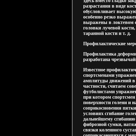
здесь вместо гладко за
разрастания в виде кост
обусловливает высокую 
особенно резко выраже
выражены в локтевом с
головки лучевой кости
таранной кости и т. д.
Профилактические мер
Профилактика деформир
разработана чрезвычайн
Известное профилактич
спортсменами упражнен
амплитуды движений в с
частности, считаем со
футболистами упражнен
при котором спортсмен
поверхности голени и н
соприкосновения пятки
условиях сгибание голе
дальнейшему сгибанию 
фиброзной сумки, натяж
связки коленного суст
соприкасающихся с мяг