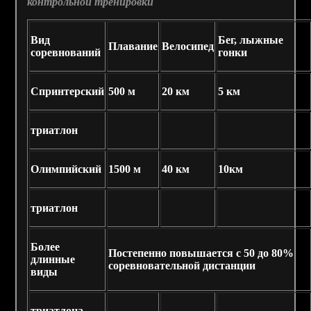
контрольной тренировки
Вид
Бег, лыжные
Плавание
Велосипед
соревнований
гонки
Спринтерский
500 м
20 км
5 км
триатлон
Олимпийский
1500 м
40 км
10км
триатлон
Более
Постепенно повышается с 50 до 80%
длинные
соревновательной дистанции
виды
триатлона