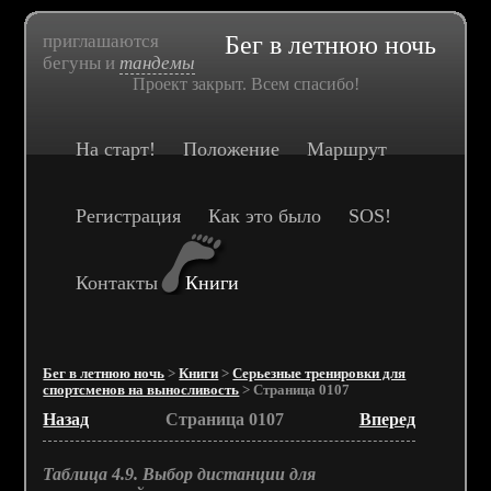
приглашаются
Бег в летнюю ночь
бегуны и
тандемы
Проект закрыт. Всем спасибо!
На старт!
Положение
Маршрут
Регистрация
Как это было
SOS!
Контакты
Книги
Бег в летнюю ночь
>
Книги
>
Серьезные тренировки для
спортсменов на выносливость
> Страница 0107
Назад
Страница 0107
Вперед
Таблица 4.9. Выбор дистанции для