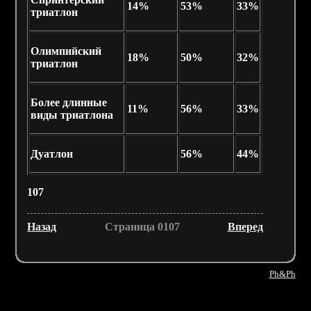
14%
53%
33%
триатлон
Олимпийский
18%
50%
32%
триатлон
Более длинные
11%
56%
33%
виды триатлона
Дуатлон
56%
44%
107
Назад
Страница 0107
Вперед
Ph&Ph