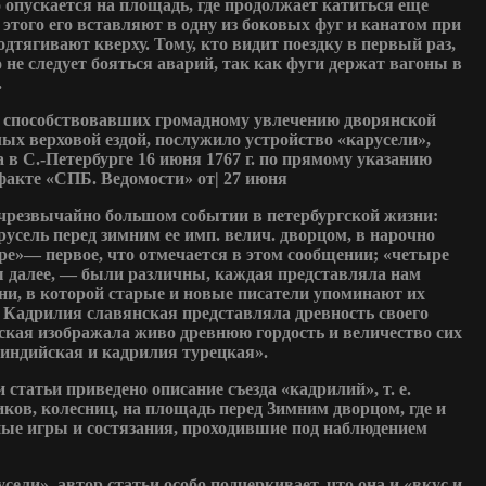
 опускается на площадь, где продолжает катиться еще
 этого его вставляют в одну из боковых фуг и канатом при
дтягивают кверху. Тому, кто видит поездку в первый раз,
о не следует бояться аварий, так как фуги держат вагоны в
.
 способствовавших громадному увлечению дворянской
ых верховой ездой, послужило устройство «карусели»,
 в С.-Петербурге 16 июня 1767 г. по прямому указанию
факте «СПБ. Ведомости» от| 27 июня
о чрезвычайно большом событии в петербургской жизни:
арусель перед зимним ее имп. велич. дворцом, в нарочно
е»— первое, что отмечается в этом сообщении; «четыре
 далее, — были различны, каждая представляла нам
пени, в которой старые и новые писатели упоминают их
 Кадрилия славянская представляла древность своего
ская изображала живо древнюю гордость и величество сих
 индийская и кадрилия турецкая».
 статьи приведено описание съезда «кадрилий», т. е.
ков, колесниц, на площадь перед Зимним дворцом, где и
ые игры и состязания, проходившие под наблюдением
сели», автор статьи особо подчеркивает, что она и «вкус и