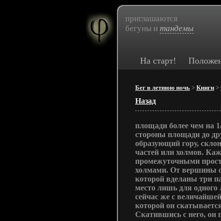
приглашаются
бегуны и
тандемы
На старт!
Положе
Бег в летнюю ночь
>
Книги
>
Назад
площади более чем на 1
стороны площади до др
образующий гору, скло
частей или холмов. Каж
промежуточными прост
холмами. От вершины с
которой вделаны три п
место лишь для одного 
сейчас же с величайшей
которой он скатывается
Скатившись с него, он 