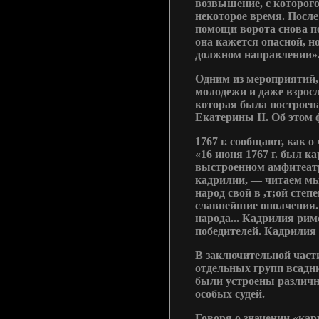
возвышение, с которого
некоторое время. После
помощи ворота снова по
она кажется опасной, н
должном направлении»
Одним из мероприятий,
молодежи и даже взросл
которая была построена
Екатерины II. Об этом 
1767 г. сообщают, как 
«16 июня 1767 г. был к
выстроенном амфитеатр
кадрилии, — читаем мы
народ свой в ,т;ой сте
славнейшие ополчения.
народа... Кадрилия рим
победителей. Кадрилия
В заключительной части
отдельных групп всадни
были устроены различн
особых судей.
Говоря о значении «кару