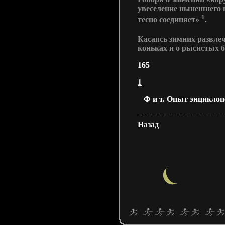
увеселение нынешнего в
1
тесно соединяет»
.
Касаясь зимних развле
коньках и о рысистых бе
165
1
Ф и т. Опыт энциклопед
Назад