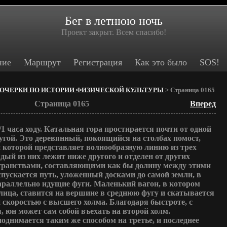
Бег в летнюю ночь
Проект закрыт. Всем спасибо!
ние
Маршрут
Регистрация
Как это было
SOS!
ОЧЕРКИ ПО ИСТОРИИ ФИЗИЧЕСКОЙ КУЛЬТУРЫ
> Страница 0165
Страница 0165
Вперед
/1 часа ходу. Катальная гора простирается почти от одной
угой. Это деревянный, покоящийся на столбах помост,
н которой представляет волнообразную линию из трех
дый из них лежит ниже другого и отделен от других
ранствами, составляющими как бы долину между этими
пускается путь, уложенный досками до самой земли, в
араллельно идущие фуги. Маленький вагон, в котором
лица, ставится на вершине в среднюю фугу и скатывается
 скоростью с высшего холма. Благодаря быстроте, с
, юн может сам собой въехать на второй холм.
поднимается таким же способом на третье, и последнее